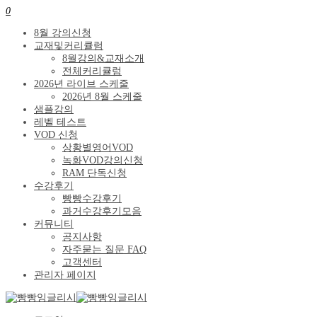
0
8월 강의신청
교재및커리큘럼
8월강의&교재소개
전체커리큘럼
2026년 라이브 스케줄
2026년 8월 스케줄
샘플강의
레벨 테스트
VOD 신청
상황별영어VOD
녹화VOD강의신청
RAM 단독신청
수강후기
빵빵수강후기
과거수강후기모음
커뮤니티
공지사항
자주묻는 질문 FAQ
고객센터
관리자 페이지