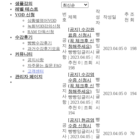
샘플강의
레벨 테스트
작
번
추
조
VOD 신청
제목
성
작성일
호
천
회
상황별영어VOD
자
녹화VOD강의신청
[공지] 수강완
RAM 단독신청
빵
료증 신청시
수강후기
공
빵
(꼭 체크후 신
빵빵수강후기
지
잉
청해주세요)
과거수강후기모음
2023.04.05
0
198
사
글
빵빵잉글리시
커뮤니티
항
리
|
2023.04.05
|
공지사항
추천 0
|
조회
시
자주묻는 질문 FAQ
198
고객센터
[공지] 수강영
관리자 페이지
빵
수증 신청시
공
빵
(꼭 체크후 신
지
잉
청해주세요)
2023.04.05
0
194
사
글
빵빵잉글리시
항
리
|
2023.04.05
|
추천 0
|
조회
시
194
빵
[공지] 현금영
공
빵
수증 신청시
지
잉
빵빵잉글리시
2023.04.05
0
70
사
글
|
2023.04.05
|