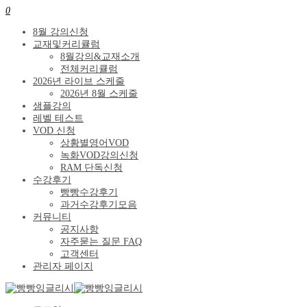
0
8월 강의신청
교재및커리큘럼
8월강의&교재소개
전체커리큘럼
2026년 라이브 스케줄
2026년 8월 스케줄
샘플강의
레벨 테스트
VOD 신청
상황별영어VOD
녹화VOD강의신청
RAM 단독신청
수강후기
빵빵수강후기
과거수강후기모음
커뮤니티
공지사항
자주묻는 질문 FAQ
고객센터
관리자 페이지