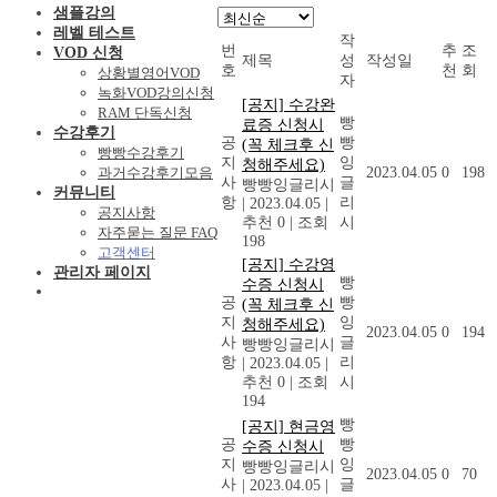
샘플강의
레벨 테스트
작
번
추
조
VOD 신청
제목
성
작성일
호
천
회
상황별영어VOD
자
녹화VOD강의신청
[공지] 수강완
RAM 단독신청
빵
료증 신청시
수강후기
공
빵
(꼭 체크후 신
빵빵수강후기
지
잉
청해주세요)
과거수강후기모음
2023.04.05
0
198
사
글
빵빵잉글리시
커뮤니티
항
리
|
2023.04.05
|
공지사항
추천 0
|
조회
시
자주묻는 질문 FAQ
198
고객센터
[공지] 수강영
관리자 페이지
빵
수증 신청시
공
빵
(꼭 체크후 신
지
잉
청해주세요)
2023.04.05
0
194
사
글
빵빵잉글리시
항
리
|
2023.04.05
|
추천 0
|
조회
시
194
빵
[공지] 현금영
공
빵
수증 신청시
지
잉
빵빵잉글리시
2023.04.05
0
70
사
글
|
2023.04.05
|