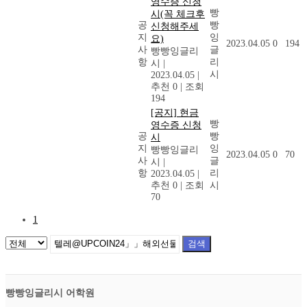
영수증 신청
빵
시(꼭 체크후
공
빵
신청해주세
지
잉
요)
2023.04.05
0
194
사
글
빵빵잉글리
항
리
시
|
시
2023.04.05
|
추천 0
|
조회
194
[공지] 현금
빵
영수증 신청
공
빵
시
지
잉
빵빵잉글리
2023.04.05
0
70
사
글
시
|
항
리
2023.04.05
|
추천 0
|
조회
시
70
1
검색
빵빵잉글리시 어학원