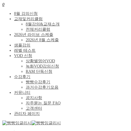
0
8월 강의신청
교재및커리큘럼
8월강의&교재소개
전체커리큘럼
2026년 라이브 스케줄
2026년 8월 스케줄
샘플강의
레벨 테스트
VOD 신청
상황별영어VOD
녹화VOD강의신청
RAM 단독신청
수강후기
빵빵수강후기
과거수강후기모음
커뮤니티
공지사항
자주묻는 질문 FAQ
고객센터
관리자 페이지