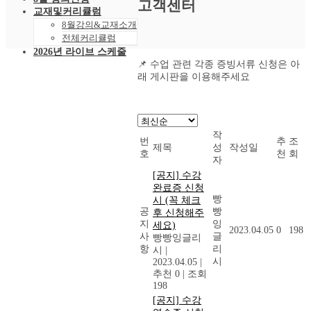
고객센터
교재및커리큘럼
8월강의&교재소개
전체커리큘럼
2026년 라이브 스케줄
📌 수업 관련 각종 증빙서류 신청은 아
2026년 8월 스케줄
래 게시판을 이용해주세요
샘플강의
레벨 테스트
VOD 신청
상황별영어VOD
녹화VOD강의신청
작
번
추
조
RAM 단독신청
제목
성
작성일
호
천
회
수강후기
자
빵빵수강후기
[공지] 수강
과거수강후기모음
완료증 신청
커뮤니티
빵
시 (꼭 체크
공지사항
공
빵
후 신청해주
지
잉
자주묻는 질문 FAQ
세요)
2023.04.05
0
198
사
글
고객센터
빵빵잉글리
항
리
시
|
관리자 페이지
시
2023.04.05
|
추천 0
|
조회
198
[공지] 수강