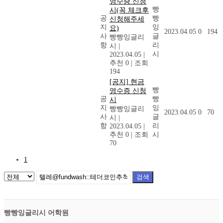
영수증 신청
빵
시(꼭 체크후
공
빵
신청해주세
지
잉
요)
2023.04.05
0
194
사
글
빵빵잉글리
항
리
시
|
시
2023.04.05
|
추천 0
|
조회
194
[공지] 현금
빵
영수증 신청
공
빵
시
지
잉
빵빵잉글리
2023.04.05
0
70
사
글
시
|
항
리
2023.04.05
|
추천 0
|
조회
시
70
1
검색
빵빵잉글리시 어학원