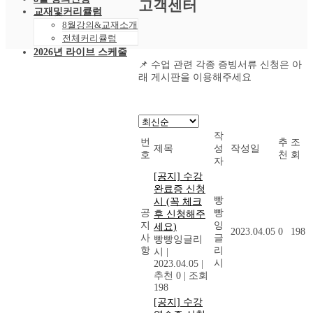
고객센터
교재및커리큘럼
8월강의&교재소개
전체커리큘럼
2026년 라이브 스케줄
📌 수업 관련 각종 증빙서류 신청은 아
2026년 8월 스케줄
래 게시판을 이용해주세요
샘플강의
레벨 테스트
VOD 신청
상황별영어VOD
녹화VOD강의신청
작
번
추
조
RAM 단독신청
제목
성
작성일
호
천
회
수강후기
자
빵빵수강후기
[공지] 수강
과거수강후기모음
완료증 신청
커뮤니티
빵
시 (꼭 체크
공지사항
공
빵
후 신청해주
지
잉
자주묻는 질문 FAQ
세요)
2023.04.05
0
198
사
글
고객센터
빵빵잉글리
항
리
시
|
관리자 페이지
시
2023.04.05
|
추천 0
|
조회
198
[공지] 수강