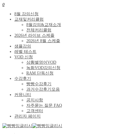
0
8월 강의신청
교재및커리큘럼
8월강의&교재소개
전체커리큘럼
2026년 라이브 스케줄
2026년 8월 스케줄
샘플강의
레벨 테스트
VOD 신청
상황별영어VOD
녹화VOD강의신청
RAM 단독신청
수강후기
빵빵수강후기
과거수강후기모음
커뮤니티
공지사항
자주묻는 질문 FAQ
고객센터
관리자 페이지