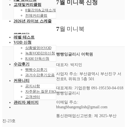
7월 미니북 신청
교재및커리큘럼
8월강의&교재소개
전체커리큘럼
2026년 라이브 스케줄
2026년 8월 스케줄
7월 미니북
샘플강의
레벨 테스트
VOD 신청
상황별영어VOD
녹화VOD강의신청
빵빵잉글리시 어학원
RAM 단독신청
수강후기
대표자: 박지민
빵빵수강후기
사업자 주소: 부산광역시 부산진구 서
과거수강후기모음
전로8, 위워크 5층 501
커뮤니티
공지사항
대표계좌: 기업은행 091-195150-04-018
자주묻는 질문 FAQ
빵빵잉글리시
고객센터
이메일 주소:
관리자 페이지
bbangbbangenglish@gmail.com
통신판매업신고번호: 제 2025-부산
진-23호