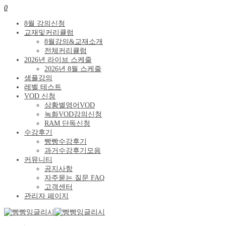
0
8월 강의신청
교재및커리큘럼
8월강의&교재소개
전체커리큘럼
2026년 라이브 스케줄
2026년 8월 스케줄
샘플강의
레벨 테스트
VOD 신청
상황별영어VOD
녹화VOD강의신청
RAM 단독신청
수강후기
빵빵수강후기
과거수강후기모음
커뮤니티
공지사항
자주묻는 질문 FAQ
고객센터
관리자 페이지