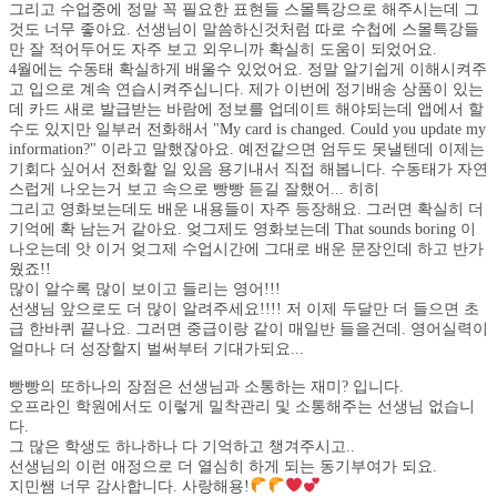
그리고 수업중에 정말 꼭 필요한 표현들 스몰특강으로 해주시는데 그
것도 너무 좋아요. 선생님이 말씀하신것처럼 따로 수첩에 스몰특강들
만 잘 적어두어도 자주 보고 외우니까 확실히 도움이 되었어요.
4월에는 수동태 확실하게 배울수 있었어요. 정말 알기쉽게 이해시켜주
고 입으로 계속 연습시켜주십니다. 제가 이번에 정기배송 상품이 있는
데 카드 새로 발급받는 바람에 정보를 업데이트 해야되는데 앱에서 할
수도 있지만 일부러 전화해서 "My card is changed. Could you update my
information?" 이라고 말했잖아요. 예전같으면 엄두도 못낼텐데 이제는
기회다 싶어서 전화할 일 있음 용기내서 직접 해봅니다. 수동태가 자연
스럽게 나오는거 보고 속으로 빵빵 듣길 잘했어... 히히
그리고 영화보는데도 배운 내용들이 자주 등장해요. 그러면 확실히 더
기억에 확 남는거 같아요. 엊그제도 영화보는데 That sounds boring 이
나오는데 앗 이거 엊그제 수업시간에 그대로 배운 문장인데 하고 반가
웠죠!!
많이 알수록 많이 보이고 들리는 영어!!!
선생님 앞으로도 더 많이 알려주세요!!!! 저 이제 두달만 더 들으면 초
급 한바퀴 끝나요. 그러면 중급이랑 같이 매일반 들을건데. 영어실력이
얼마나 더 성장할지 벌써부터 기대가되요...
빵빵의 또하나의 장점은 선생님과 소통하는 재미? 입니다.
오프라인 학원에서도 이렇게 밀착관리 및 소통해주는 선생님 없습니
다.
그 많은 학생도 하나하나 다 기억하고 챙겨주시고..
선생님의 이런 애정으로 더 열심히 하게 되는 동기부여가 되요.
지민쌤 너무 감사합니다. 사랑해용!