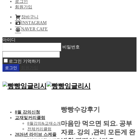
로그인
회원가입
장바구니
INSTAGRAM
NAVER CAFE
아이디
비밀번호
로그인 기억하기
회원가입
빵빵수강후기
8월 강의신청
교재및커리큘럼
마음만 먹으면 되요. 공부
8월강의&교재소개
전체커리큘럼
자료. 강의 ,관리 모든게 완
2026년 라이브 스케줄