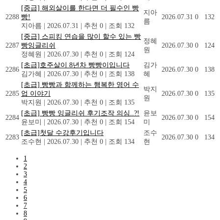
[중급] 해외살이를 한다면 더 필수인 빵
지아
2288
빵!
2026.07.31
0
132
름
지아름
|
2026.07.31
|
추천 0
|
조회 132
[중급] 스피킹 연습을 많이 할수 있는 빵
정혜
2287
빵잉글리쉬
2026.07.30
0
124
원
정혜원
|
2026.07.30
|
추천 0
|
조회 124
[초급]호주살이 8년차 빵빵이입니다
김가
2286
2026.07.30
0
138
김가혜
|
2026.07.30
|
추천 0
|
조회 138
혜
[초급] 빵빵과 함께하는 행복한 영어 수
박지
2285
업 이야기
2026.07.30
0
135
원
박지원
|
2026.07.30
|
추천 0
|
조회 135
[초급] 빵빵 잉글리쉬 후기조작 의심..?!
윤보
2284
2026.07.30
0
154
윤보미
|
2026.07.30
|
추천 0
|
조회 154
미
[초급]첫달 수강후기입니다
조수
2283
2026.07.30
0
134
조수현
|
2026.07.30
|
추천 0
|
조회 134
현
1
2
3
4
5
6
7
8