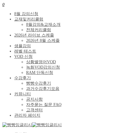
0
8월 강의신청
교재및커리큘럼
8월강의&교재소개
전체커리큘럼
2026년 라이브 스케줄
2026년 8월 스케줄
샘플강의
레벨 테스트
VOD 신청
상황별영어VOD
녹화VOD강의신청
RAM 단독신청
수강후기
빵빵수강후기
과거수강후기모음
커뮤니티
공지사항
자주묻는 질문 FAQ
고객센터
관리자 페이지