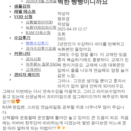
벽한 빵빵이니까요
2026년 8월 스케줄
샘플강의
레벨 테스트
작성자
VOD 신청
원유경
상황별영어VOD
작성일
녹화VOD강의신청
2025-04-19 12:17
RAM 단독신청
조회
수강후기
5955
빵빵수강후기
2년전인가 수강하다 쉬다를 반복하고
과거수강후기모음
녹화본만 들었어요.
커뮤니티
그때도 수업 정말 좋다. 이 교재만 있음
공지사항
혼자 복습하기에도 충분하다. 교재가 진
자주묻는 질문 FAQ
짜 찐이거든요. 교재에 나온 대화문만
고객센터
입에서 줄줄 나오게 연습해도 엄청 늘거
관리자 페이지
같은 느낌...
그러나.. 그것은 생각일 뿐이고 혼자서
의지가 없어 절대 안하게 되더라구요.
그래서 이번에는 다시 연속수강을 마음먹고, 그리고 라이브수업까지
듣고 있는데 선생님께서 프리미엄으로 업그레이드까지 해주셨지 뭐에
요!!!
RAM 편집본, 스피킹 연습파일등 공부할 자료 너무너무 많이 주십니
다.
산책할때 운동할때 운전할때 틀어만 놓고 있어도 큰 도움이 되요. 처음
에는 어버버 한두단어 따라하는게 다였는데 몇번 듣다보면 어느새 문
장 따라 말하게 되는 마법이!!!