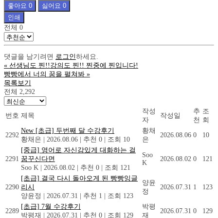
좋아요
0
싫어요
0
인쇄
전체
0
댓글을 남기려면
로그인
하세요.
«
선생님도 찐!!강의도 찐!! 찐중에 찐입니다!
빵빵에서 너의 꿈을 펼쳐봐
»
목록보기
전체 2,292
작성
추
조
번호
제목
작성일
자
천
회
New
[초급] 두번째 달 수강후기
황채
2292
2026.08.06
0
10
황채은
|
2026.08.06
|
추천 0
|
조회 10
은
[중급] 영어로 자신감있게 대화하는 걸
Soo
2291
꿈꾸신다면
2026.08.02
0
121
K
Soo K
|
2026.08.02
|
추천 0
|
조회 121
[초급] 결국 다시 돌아오게 된 빵빵잉글
양윤
2290
리시
2026.07.31
1
123
정
양윤정
|
2026.07.31
|
추천 1
|
조회 123
[초급] 7월 수강후기
박평
2289
2026.07.31
0
129
박평재
|
2026.07.31
|
추천 0
|
조회 129
재