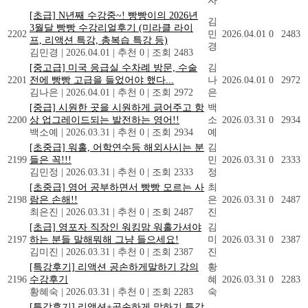
자
[초급] N년째 수강중~! 빵빵이의 2026년
김
3월달 빵빵 수강리얼후기 (미라클 라이
2202
민
2026.04.01
0
2483
프, 리액션 특강, 총복습 특강 등)
경
김민경
|
2026.04.01
|
추천 0
|
조회 2483
[중고급] 미국 응급실 수차례 방문, 수술
김
2201
전에 빵빵 고급을 들었어야 했다...
나
2026.04.01
0
2972
김나은
|
2026.04.01
|
추천 0
|
조회 2972
은
[중급] 시원한 곳을 시원하게 긁어주고 항
백
2200
상 업그레이드되는 발전하는 영어!!
소
2026.03.31
0
2934
백소예
|
2026.03.31
|
추천 0
|
조회 2934
예
[초중급] 워홀, 어학연수등 해외사시는 분
김
2199
들은 꼭!!!
민
2026.03.31
0
2333
김민정
|
2026.03.31
|
추천 0
|
조회 2333
정
[초중급] 영어 공부하면서 빵빵 모르는 사
최
2198
람은 손해!!
은
2026.03.31
0
2487
최은진
|
2026.03.31
|
추천 0
|
조회 2487
진
[초급] 영포자 직장인 워킹맘 워홀가셔야
김
2197
하는 분들 말해뭐해 그냥 들으세요!
미
2026.03.31
0
2387
김미진
|
2026.03.31
|
추천 0
|
조회 2387
진
[특강후기] 리액션 공손하게말하기 강의
황
2196
수강후기
혜
2026.03.31
0
2283
황혜숙
|
2026.03.31
|
추천 0
|
조회 2283
숙
[특강후기] 리액션+공손하게 말하기 특강