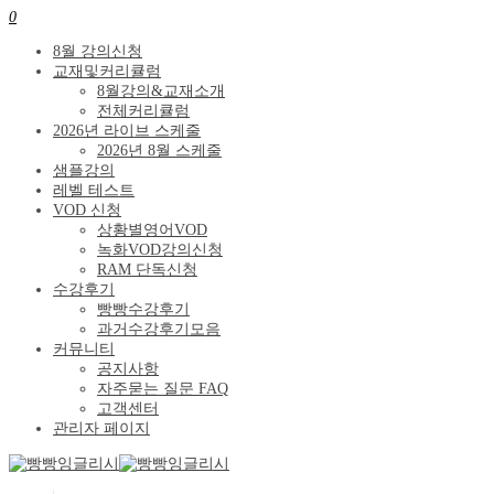
0
8월 강의신청
교재및커리큘럼
8월강의&교재소개
전체커리큘럼
2026년 라이브 스케줄
2026년 8월 스케줄
샘플강의
레벨 테스트
VOD 신청
상황별영어VOD
녹화VOD강의신청
RAM 단독신청
수강후기
빵빵수강후기
과거수강후기모음
커뮤니티
공지사항
자주묻는 질문 FAQ
고객센터
관리자 페이지