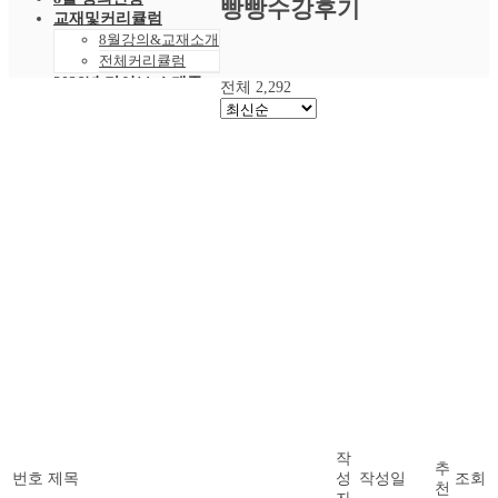
빵빵수강후기
교재및커리큘럼
8월강의&교재소개
전체커리큘럼
2026년 라이브 스케줄
전체 2,292
2026년 8월 스케줄
샘플강의
레벨 테스트
VOD 신청
상황별영어VOD
녹화VOD강의신청
RAM 단독신청
수강후기
빵빵수강후기
과거수강후기모음
커뮤니티
공지사항
자주묻는 질문 FAQ
고객센터
관리자 페이지
작
추
번호
제목
성
작성일
조회
천