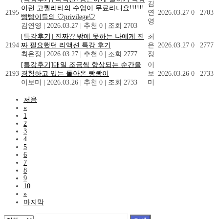
김
이런 고퀄리티의 수업이 무료라니요!!!!!!
2195
연
2026.03.27
0
2703
빵빵이들의 ♡privilege♡
영
김연영
|
2026.03.27
|
추천 0
|
조회 2703
[특강후기] 진짜?? 밖에 못하는 나에게 진
최
2194
짜 필요했던 리액션 특강 후기
은
2026.03.27
0
2777
최은정
|
2026.03.27
|
추천 0
|
조회 2777
정
[특강후기]매일 조금씩 향상되는 순간을
이
2193
경험하고 있는 돌아온 빵빵이
보
2026.03.26
0
2733
이보미
|
2026.03.26
|
추천 0
|
조회 2733
미
처음
«
1
2
3
4
5
6
7
8
9
10
»
마지막