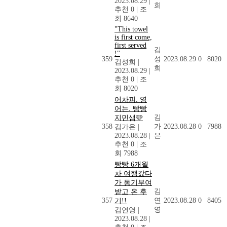
2023.08.29
|
희
추천 0
|
조
회 8640
"This towel
is first come,
first served
김
!"
359
성
2023.08.29
0
8020
김성희
|
희
2023.08.29
|
추천 0
|
조
회 8020
어차피. 영
어는. 빵빵
김
지민샘🩵
358
가
2023.08.28
0
7988
김가은
|
2023.08.28
|
은
추천 0
|
조
회 7988
빵빵 6개월
차 여행갔다
가 동기부여
김
받고 온 후
357
연
2023.08.28
0
8405
기!!
영
김연영
|
2023.08.28
|