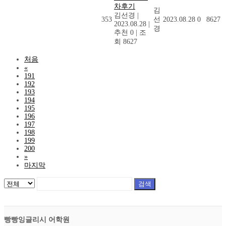
차후기
김
김선경
|
353
선
2023.08.28
0
8627
2023.08.28
|
경
추천 0
|
조
회 8627
처음
«
191
192
193
194
195
196
197
198
199
200
»
마지막
검색
빵빵잉글리시 어학원