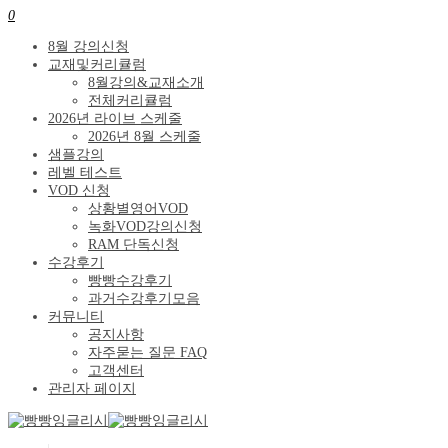
0
8월 강의신청
교재및커리큘럼
8월강의&교재소개
전체커리큘럼
2026년 라이브 스케줄
2026년 8월 스케줄
샘플강의
레벨 테스트
VOD 신청
상황별영어VOD
녹화VOD강의신청
RAM 단독신청
수강후기
빵빵수강후기
과거수강후기모음
커뮤니티
공지사항
자주묻는 질문 FAQ
고객센터
관리자 페이지