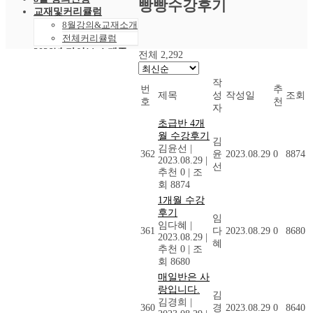
빵빵수강후기
교재및커리큘럼
8월강의&교재소개
전체커리큘럼
2026년 라이브 스케줄
전체 2,292
2026년 8월 스케줄
샘플강의
작
번
추
레벨 테스트
제목
성
작성일
조회
호
천
VOD 신청
자
상황별영어VOD
초급반 4개
녹화VOD강의신청
월 수강후기
김
RAM 단독신청
김윤선
|
362
윤
2023.08.29
0
8874
수강후기
2023.08.29
|
선
빵빵수강후기
추천 0
|
조
회 8874
과거수강후기모음
커뮤니티
1개월 수강
공지사항
후기
임
임다혜
|
자주묻는 질문 FAQ
361
다
2023.08.29
0
8680
2023.08.29
|
고객센터
혜
추천 0
|
조
관리자 페이지
회 8680
매일반은 사
랑입니다.
김
김경희
|
360
경
2023.08.29
0
8640