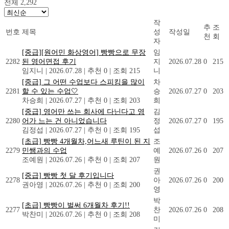
전체 2,292
작
추
조
번호
제목
성
작성일
천
회
자
[중급][원어민 화상영어] 빵빵으로 무장
임
2282
된 영어면접 후기
지
2026.07.28
0
215
임지니
|
2026.07.28
|
추천 0
|
조회 215
니
[중급] 그 어떤 수업보다 스피킹을 많이
차
2281
할 수 있는 수업🤍
승
2026.07.27
0
203
차승희
|
2026.07.27
|
추천 0
|
조회 203
희
[중급] 영어만 쓰는 회사에 다닌다고 영
김
2280
어가 느는 건 아니었습니다
정
2026.07.27
0
195
김정섭
|
2026.07.27
|
추천 0
|
조회 195
섭
[초급] 빵빵 4개월차,어느새 루틴이 된 지
조
2279
민쌤과의 수업
예
2026.07.26
0
207
조예원
|
2026.07.26
|
추천 0
|
조회 207
원
권
[중급] 빵빵 첫 달 후기입니다
2278
아
2026.07.26
0
200
권아영
|
2026.07.26
|
추천 0
|
조회 200
영
박
[초급] 빵빵이 벌써 6개월차 후기!!
2277
찬
2026.07.26
0
208
박찬미
|
2026.07.26
|
추천 0
|
조회 208
미