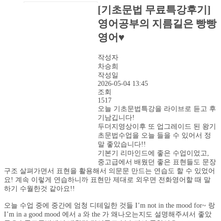
2026년 8월 스케줄
[기초문법 무료특강후기]
샘플강의
영어공부의 지름길은 빵빵
레벨 테스트
VOD 신청
영어♥️
상황별영어VOD
녹화VOD강의신청
작성자
RAM 단독신청
차승희
수강후기
작성일
빵빵수강후기
2026-05-04 13:45
과거수강후기모음
조회
1517
커뮤니티
오늘 기초문법특강을 라이브로 듣고 후
공지사항
기남깁니다!
자주묻는 질문 FAQ
두더지영상이후 또 업그레이드 된 왕기
고객센터
초문법수업을 오늘 들을 수 있어서 정
관리자 페이지
말 좋았습니다!!
기본기 리마인드에 좋은 수업이었고,
중고급에서 배웠던 좋은 표현들도 문장
구조 살펴가면서 표현을 활용해서 의문문 만드는 연습도 할 수 있었어
요! 계속 이렇게 연습하니까 표현만 제대로 외우면 전화영어할 때 말
하기 수월한것 같아요!!
오늘 수업 중에 중간에 엄청 디테일한 것들 I’m not in the mood for~ 랑
I’m in a good mood 에서 a 와 the 가 왜나오는지도 설명해주셔서 좋았