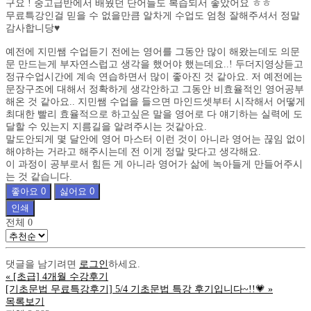
구요 ! 중고급반에서 배웠던 단어들도 복습되서 좋았어요 ㅎㅎ
무료특강인걸 믿을 수 없을만큼 알차게 수업도 엄청 잘해주셔서 정말
감사합니당♥️
예전에 지민쌤 수업듣기 전에는 영어를 그동안 많이 해왔는데도 의문
문 만드는게 부자연스럽고 생각을 했어야 했는데요..! 두더지영상듣고
정규수업시간에 계속 연습하면서 많이 좋아진 것 같아요. 저 예전에는
문장구조에 대해서 정확하게 생각안하고 그동안 비효율적인 영어공부
해온 것 같아요.. 지민쌤 수업을 들으면 마인드셋부터 시작해서 어떻게
최대한 빨리 효율적으로 하고싶은 말을 영어로 다 얘기하는 실력에 도
달할 수 있는지 지름길을 알려주시는 것같아요.
말도안되게 몇 달안에 영어 마스터 이런 것이 아니라 영어는 끊임 없이
해야하는 거라고 해주시는데 전 이게 정말 맞다고 생각해요.
이 과정이 공부로서 힘든 게 아니라 영어가 삶에 녹아들게 만들어주시
는 것 같습니다.
좋아요
0
싫어요
0
인쇄
전체
0
댓글을 남기려면
로그인
하세요.
«
[초급] 4개월 수강후기
[기초문법 무료특강후기] 5/4 기초문법 특강 후기입니다~!!💗
»
목록보기