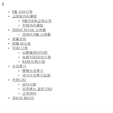
0
8월 강의신청
교재및커리큘럼
8월강의&교재소개
전체커리큘럼
2026년 라이브 스케줄
2026년 8월 스케줄
샘플강의
레벨 테스트
VOD 신청
상황별영어VOD
녹화VOD강의신청
RAM 단독신청
수강후기
빵빵수강후기
과거수강후기모음
커뮤니티
공지사항
자주묻는 질문 FAQ
고객센터
관리자 페이지