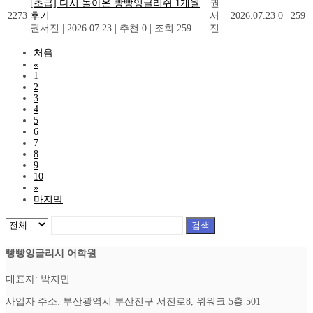
[초급] 다시 돌아온 빵빵잉글리쉬 1개월
권
2273
후기
서
2026.07.23
0
259
권서진
|
2026.07.23
|
추천 0
|
조회 259
진
처음
«
1
2
3
4
5
6
7
8
9
10
»
마지막
검색
빵빵잉글리시 어학원
대표자: 박지민
사업자 주소: 부산광역시 부산진구 서전로8, 위워크 5층 501