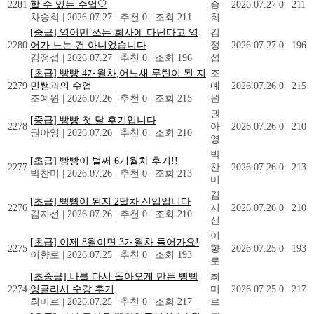
2281
할 수 있는 수업🤍
승
2026.07.27
0
211
차승희
|
2026.07.27
|
추천 0
|
조회 211
희
[중급] 영어만 쓰는 회사에 다닌다고 영
김
2280
어가 느는 건 아니었습니다
정
2026.07.27
0
196
김정섭
|
2026.07.27
|
추천 0
|
조회 196
섭
[초급] 빵빵 4개월차,어느새 루틴이 된 지
조
2279
민쌤과의 수업
예
2026.07.26
0
215
조예원
|
2026.07.26
|
추천 0
|
조회 215
원
권
[중급] 빵빵 첫 달 후기입니다
2278
아
2026.07.26
0
210
권아영
|
2026.07.26
|
추천 0
|
조회 210
영
박
[초급] 빵빵이 벌써 6개월차 후기!!
2277
찬
2026.07.26
0
213
박찬미
|
2026.07.26
|
추천 0
|
조회 213
미
김
[초급] 빵빵이 된지 2달차 신입입니다
2276
지
2026.07.26
0
210
김지선
|
2026.07.26
|
추천 0
|
조회 210
선
이
[초급] 이제 8월이면 3개월차 들어가요!
2275
향
2026.07.25
0
193
이향로
|
2026.07.25
|
추천 0
|
조회 193
로
[초중급] 나를 다시 돌아오게 만든 빵빵
최
2274
잉글리시 수강 후기
미
2026.07.25
0
217
최미르
|
2026.07.25
|
추천 0
|
조회 217
르