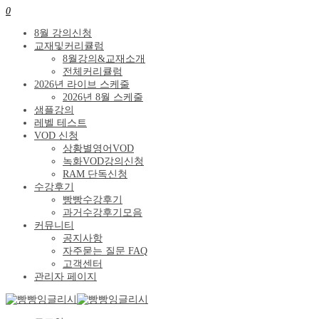
0
8월 강의신청
교재및커리큘럼
8월강의&교재소개
전체커리큘럼
2026년 라이브 스케줄
2026년 8월 스케줄
샘플강의
레벨 테스트
VOD 신청
상황별영어VOD
녹화VOD강의신청
RAM 단독신청
수강후기
빵빵수강후기
과거수강후기모음
커뮤니티
공지사항
자주묻는 질문 FAQ
고객센터
관리자 페이지