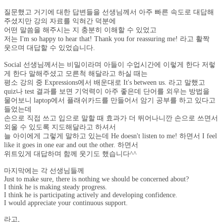
질문했고 거기에 대한 답변들을 선생님께서 아주 빠른 속도로 대답해
주셨지만 강의 자료를 익혀간 덕분에
어떤 말씀을 해주시는 지 충분히 이해할 수 있었고
저는 I'm so happy to hear that! Thank you for reassuring me! 라고 활짝
웃으며 대답할 수 있었습니다.
Social 선생님께서는 비밀이라며 아들이 수업시간에 이렇게 한다 저렇
게 한다 말해주셨고 모른척 해달라고 하실 때는
평소 강의 중 Expressions에서 배운대로 It's between us. 라고 말했고
quiz나 test 결과를 보면 기억력이 아주 좋은데 단어를 외우는 방법을
물어보니 laptop에서 플래쉬카드를 만들어서 암기 공부를 하고 있다고
들었는데
손으로 직접 쓰고 입으로 말할 때 효과가 더 뛰어나니깐 손으로 쓰면서
외울 수 있도록 지도해달라고 하셔서
늘 아이에게 그렇게 말하고 있는데 He doesn't listen to me! 하면서 I feel
like it goes in one ear and out the other. 하면서
위트있게 대답하며 함께 웃기도 했습니다^^
마지막에는 각 선생님들께
Just to make sure, there is nothing we should be concerned about?
I think he is making steady progress.
I think he is participating actively and developing confidence.
I would appreciate your continuous support.
라고,