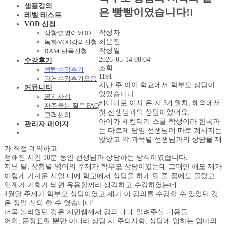
샘플강의
은 빵빵이였습니다!!
레벨 테스트
VOD 신청
작성자
상황별영어VOD
최은진
녹화VOD강의신청
작성일
RAM 단독신청
2026-05-14 08:04
수강후기
조회
빵빵수강후기
1191
과거수강후기모음
지난 주 아이 학교에서 학부모 상담이
커뮤니티
있었습니다.
공지사항
캐나다로 이사 온 지 3개월차, 해외에서
자주묻는 질문 FAQ
첫 선생님과의 상담이었어요.
고객센터
아이가 세컨더리 스쿨 학생이라 한국과
관리자 페이지
는 다르게 담임 선생님이 따로 계시지는
않았고 각 과목별 선생님과의 상담을 제
가 직접 예약하고
정해진 시간 10분 동안 선생님과 상담하는 방식이였습니다.
지난 달, 상황별 영어의 주제가 학부모 상담이였는데 그때만 해도 제가
이렇게 가까운 시일 내에 학교에서 상담을 하게 될 줄 꿈에도 몰랐고
언젠가 기회가 되면 유용할꺼라 생각하고 수강하였는데
4월달 주제가 학부모 상담이였고 제가 이 강의를 수강할 수 있었던 것
은 정말 신의 한 수 였습니다!
더욱 놀라웠던 것은 지민쌤께서 강의 내내 알려주신 내용들..
어휘, 문장표현 뿐만 아니라 상담 시 주의사항, 상담에 임하는 엄마의