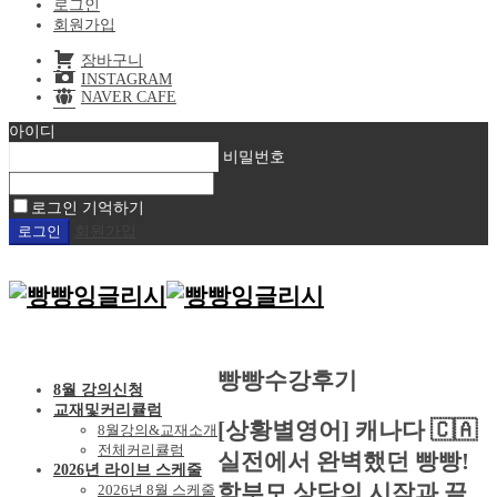
로그인
회원가입
장바구니
INSTAGRAM
NAVER CAFE
아이디
비밀번호
로그인 기억하기
회원가입
빵빵수강후기
8월 강의신청
교재및커리큘럼
[상황별영어] 캐나다 🇨🇦
8월강의&교재소개
전체커리큘럼
실전에서 완벽했던 빵빵!
2026년 라이브 스케줄
학부모 상담의 시작과 끝
2026년 8월 스케줄