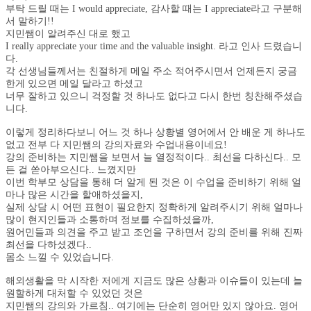
부탁 드릴 때는 I would appreciate, 감사할 때는 I appreciate라고 구분해
서 말하기!!
지민쌤이 알려주신 대로 했고
I really appreciate your time and the valuable insight. 라고 인사 드렸습니
다.
각 선생님들께서는 친절하게 메일 주소 적어주시면서 언제든지 궁금
한게 있으면 메일 달라고 하셨고
너무 잘하고 있으니 걱정할 것 하나도 없다고 다시 한번 칭찬해주셨습
니다.
이렇게 정리하다보니 어느 것 하나 상황별 영어에서 안 배운 게 하나도
없고 전부 다 지민쌤의 강의자료와 수업내용이네요!
강의 준비하는 지민쌤을 보면서 늘 열정적이다.. 최선을 다하신다.. 모
든 걸 쏟아부으신다.. 느꼈지만
이번 학부모 상담을 통해 더 알게 된 것은 이 수업을 준비하기 위해 얼
마나 많은 시간을 할애하셨을지,
실제 상담 시 어떤 표현이 필요한지 정확하게 알려주시기 위해 얼마나
많이 현지인들과 소통하며 정보를 수집하셨을까,
원어민들과 의견을 주고 받고 조언을 구하면서 강의 준비를 위해 진짜
최선을 다하셨겠다..
몸소 느낄 수 있었습니다.
해외생활을 막 시작한 저에게 지금도 많은 상황과 이슈들이 있는데 늘
원할하게 대처할 수 있었던 것은
지민쌤의 강의와 가르침.. 여기에는 단순히 영어만 있지 않아요. 영어