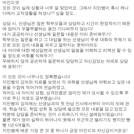
마인드셋
모든 것이 실제 상황과 너무 잘 맞았어요. 그래서 지민쌤이 혹시 캐나
다에서 교직생활을 하셨나?? 싶을 정도...
상담 시, 선생님은 많은 학부모들과 상담하고 시간이 한정적이기 때문
에 엄마가 우물쭈물하는 동안 기다려주지 않는다!
내가 궁금하거나 선생님께 질문할 내용은 미리 준비해두기!
학부모는 질문을 하고 그 대답을 하는 선생님이 주로 대화의 주체가 되
므로 모든 강의 내용을 외우고 말하지는 못하더라도
내 아이에 대한 예상답변과 선생님의 말씀을 이해하고 리액션 할 수 있
을 정도로 어휘를 익혀두기!
무례하지 않게 공손하게 질문하되 당당하고 자신감있는 자세로 상담
에 응하기!
이 모든 것이 너무나도 정확했습니다.
지민쌤의 강의와 자료를 보면서 각 과목별 선생님께 여쭤보고 싶은 내
용을 수첩에 적어가며 연습하였고,
적어도 내 아이의 성향, 성격만큼은 엄마인 제가 묘사할 수 있도록 추
가로 주신 자료도 공부했습니다.
지민쌤의 강의에는 선생님과의 첫 만남 인사에서부터 아이의 또래 관
계, 학습 태도, 학업 성취 등 상담에 필요한 모든 내용을 담고 있었고
덕분에 상담을 준비하는 것이 스트레스가 아닌 설레임이였습니다.
물론 제가 영어 실력이 뛰어나지 못해서 두근두근 떨리기도 했지만 빵
빵 1년 6개월차,
지민쌤께 배운 가장 큰 것 중 하나가 긍정 마인드와 자신감이거든요!