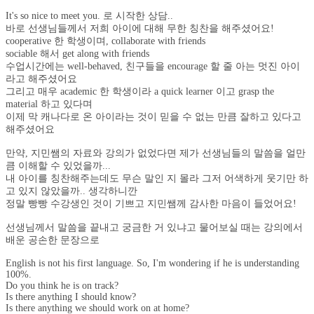
It's so nice to meet you. 로 시작한 상담..
바로 선생님들께서 저희 아이에 대해 무한 칭찬을 해주셨어요!
cooperative 한 학생이며, collaborate with friends
sociable 해서 get along with friends
수업시간에는 well-behaved, 친구들을 encourage 할 줄 아는 멋진 아이
라고 해주셨어요
그리고 매우 academic 한 학생이라 a quick learner 이고 grasp the
material 하고 있다며
이제 막 캐나다로 온 아이라는 것이 믿을 수 없는 만큼 잘하고 있다고
해주셨어요
만약, 지민쌤의 자료와 강의가 없었다면 제가 선생님들의 말씀을 얼만
큼 이해할 수 있었을까...
내 아이를 칭찬해주는데도 무슨 말인 지 몰라 그저 어색하게 웃기만 하
고 있지 않았을까.. 생각하니깐
정말 빵빵 수강생인 것이 기쁘고 지민쌤께 감사한 마음이 들었어요!
선생님께서 말씀을 끝내고 궁금한 거 있냐고 물어보실 때는 강의에서
배운 공손한 문장으로
English is not his first language. So, I'm wondering if he is understanding
100%.
Do you think he is on track?
Is there anything I should know?
Is there anything we should work on at home?