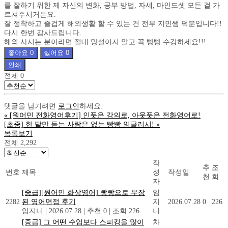
를 잘하기 위한 제 자신의 변화, 공부 방법, 자세, 마인드셋 모든 걸 가
르쳐주시거든요.
잘 정착하고 즐겁게 해외생활 할 수 있는 건 전부 지민쌤 덕분입니다!!
다시 한번 감사드립니다.
해외 사시는 분이라면 절대 망설이지 말고 꼭 빵빵 수강하세요!!!
좋아요
0
싫어요
0
인쇄
전체
0
댓글을 남기려면
로그인
하세요.
«
[원어민 전화영어후기] 인풋은 강의로, 아웃풋은 전화영어로!
[초중] 한 달만 듣는 사람은 없는 빵빵 잉글리시!
»
목록보기
전체 2,292
작
추
조
번호
제목
성
작성일
천
회
자
[중급][원어민 화상영어] 빵빵으로 무장
임
2282
된 영어면접 후기
지
2026.07.28
0
226
임지니
|
2026.07.28
|
추천 0
|
조회 226
니
[중급] 그 어떤 수업보다 스피킹을 많이
차