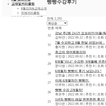
빵빵수강후기
교재및커리큘럼
8월강의&교재소개
전체커리큘럼
2026년 라이브 스케줄
전체 2,292
2026년 8월 스케줄
샘플강의
번호
제목
레벨 테스트
강남 주2회 2시간 오프라인/어플/
32
VOD 신청
김하얀
|
2022.09.22
|
추천 0
|
조회 1
상황별영어VOD
7월 수강하고 8월 한달 쉬었는데 ..
녹화VOD강의신청
31
황지현
|
2022.09.05
|
추천 0
|
조회 1
RAM 단독신청
최고의 영어회화강의
수강후기
30
유민경
|
2022.09.02
|
추천 0
|
조회 1
빵빵수강후기
8개월"이나" 수강한, 9개월째 꾸
과거수강후기모음
29
문다영
|
2022.09.01
|
추천 0
|
조회 1
커뮤니티
6개월차 빵빵이 후기 남깁니다 !
공지사항
28
강한솔
|
2022.08.31
|
추천 0
|
조회 1
자주묻는 질문 FAQ
이제 6개월차인 빵빵인.
고객센터
27
이주하
|
2022.08.30
|
추천 0
|
조회 1
관리자 페이지
빵빵 수강 2개월차!
26
류은주
|
2022.08.30
|
추천 0
|
조회 1
1년차 빵빵이 레알 찐찐찐찐 후기!
25
정다은
|
2022.08.30
|
추천 0
|
조회 1