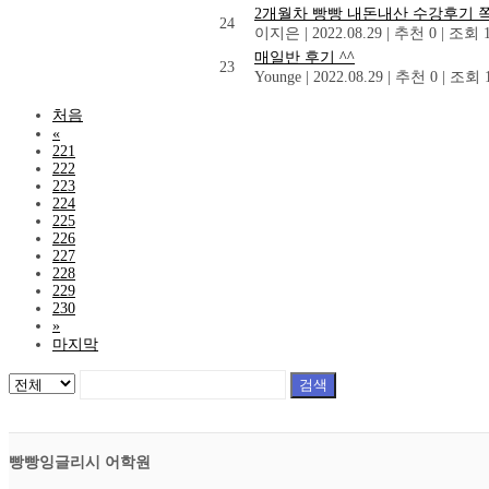
2개월차 빵빵 내돈내산 수강후기 쪽
24
이지은
|
2022.08.29
|
추천 0
|
조회 1
매일반 후기 ^^
23
Younge
|
2022.08.29
|
추천 0
|
조회 1
처음
«
221
222
223
224
225
226
227
228
229
230
»
마지막
검색
빵빵잉글리시 어학원