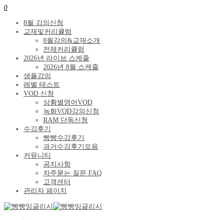
0
8월 강의신청
교재및커리큘럼
8월강의&교재소개
전체커리큘럼
2026년 라이브 스케줄
2026년 8월 스케줄
샘플강의
레벨 테스트
VOD 신청
상황별영어VOD
녹화VOD강의신청
RAM 단독신청
수강후기
빵빵수강후기
과거수강후기모음
커뮤니티
공지사항
자주묻는 질문 FAQ
고객센터
관리자 페이지