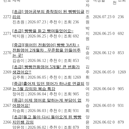
번호
제목
성
작성일
조회
천
자
[초급] 영어공부의 종착점이 된 빵빵잉글
진
2272
리쉬
초
2026.07.23
0
236
진초원
|
2026.07.23
|
추천 0
|
조회 236
원
박
[초급] 빵빵을 듣고 빵며들었어요~
2271
지
2026.06.25
0
692
박지원
|
2026.06.25
|
추천 0
|
조회 692
원
[중급][원어민 전화영어] 빵빵 3년차 +
김
전화영어 2개월차 . 꾸준함을 만들어주
2270
송
2026.06.12
0
853
는 곳!
이
김송이
|
2026.06.12
|
추천 0
|
조회 853
[초급] 빵빵전화영어 5개월! 큰 변화가
김
2269
생겼어요!!
주
2026.06.05
0
1269
김주휘
|
2026.06.05
|
추천 0
|
조회 1269
휘
[중급]흩어져 있던 영어가 하나로 연결되
정
2268
는 5월 강의와 복습 특강
여
2026.06.04
0
905
정여진
|
2026.06.04
|
추천 0
|
조회 905
진
[중급] 이제 영어로 말하는게 부담이 없
차
2267
어졌어요!
승
2026.06.03
0
931
차승희
|
2026.06.03
|
추천 0
|
조회 931
희
[초급]돌고 돌아 다시 돌아오게 된 빵빵
양
2266
지민쌤 강의
윤
2026.06.02
0
879
양윤정
|
2026.06.02
|
추천 0
|
조회 879
정