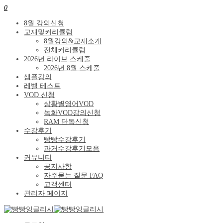
0
8월 강의신청
교재및커리큘럼
8월강의&교재소개
전체커리큘럼
2026년 라이브 스케줄
2026년 8월 스케줄
샘플강의
레벨 테스트
VOD 신청
상황별영어VOD
녹화VOD강의신청
RAM 단독신청
수강후기
빵빵수강후기
과거수강후기모음
커뮤니티
공지사항
자주묻는 질문 FAQ
고객센터
관리자 페이지