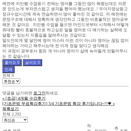
예전에 지민쌤 수업듣기 전에는 영어를 그동안 많이 해왔는데도 의문
문 만드는게 부자연스럽고 생각을 했어야 했는데요..! 두더지영상듣고
정규수업시간에 계속 연습하면서 많이 좋아진 것 같아요. 저 예전에는
문장구조에 대해서 정확하게 생각안하고 그동안 비효율적인 영어공부
해온 것 같아요.. 지민쌤 수업을 들으면 마인드셋부터 시작해서 어떻게
최대한 빨리 효율적으로 하고싶은 말을 영어로 다 얘기하는 실력에 도
달할 수 있는지 지름길을 알려주시는 것같아요.
말도안되게 몇 달안에 영어 마스터 이런 것이 아니라 영어는 끊임 없이
해야하는 거라고 해주시는데 전 이게 정말 맞다고 생각해요.
이 과정이 공부로서 힘든 게 아니라 영어가 삶에 녹아들게 만들어주시
는 것 같습니다.
좋아요
0
싫어요
0
인쇄
전체
0
댓글을 남기려면
로그인
하세요.
«
[초급] 4개월 수강후기
[기초문법 무료특강후기] 5/4 기초문법 특강 후기입니다~!!💗
»
목록보기
전체 2,292
작
추