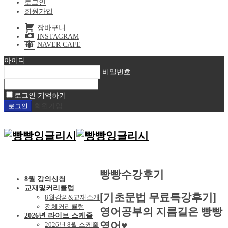
로그인
회원가입
장바구니
INSTAGRAM
NAVER CAFE
아이디
비밀번호
로그인 기억하기
회원가입
빵빵수강후기
8월 강의신청
교재및커리큘럼
[기초문법 무료특강후기]
8월강의&교재소개
전체커리큘럼
영어공부의 지름길은 빵빵
2026년 라이브 스케줄
영어♥️
2026년 8월 스케줄