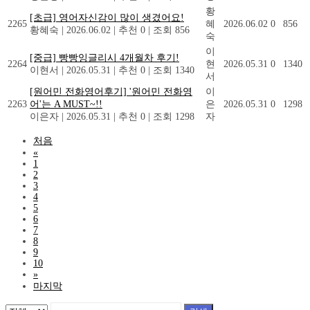
황
[초급] 영어자신감이 많이 생겼어요!
2265
혜
2026.06.02
0
856
황혜숙
|
2026.06.02
|
추천 0
|
조회 856
숙
이
[중급] 빵빵잉글리시 4개월차 후기!
2264
현
2026.05.31
0
1340
이현서
|
2026.05.31
|
추천 0
|
조회 1340
서
[원어민 전화영어후기] '원어민 전화영
이
2263
어'는 A MUST~!!
은
2026.05.31
0
1298
이은자
|
2026.05.31
|
추천 0
|
조회 1298
자
처음
«
1
2
3
4
5
6
7
8
9
10
»
마지막