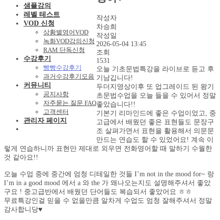
샘플강의
레벨 테스트
작성자
VOD 신청
차승희
상황별영어VOD
작성일
녹화VOD강의신청
2026-05-04 13:45
RAM 단독신청
조회
수강후기
1531
빵빵수강후기
오늘 기초문법특강을 라이브로 듣고 후
과거수강후기모음
기남깁니다!
커뮤니티
두더지영상이후 또 업그레이드 된 왕기
공지사항
초문법수업을 오늘 들을 수 있어서 정말
자주묻는 질문 FAQ
좋았습니다!!
고객센터
기본기 리마인드에 좋은 수업이었고, 중
관리자 페이지
고급에서 배웠던 좋은 표현들도 문장구
조 살펴가면서 표현을 활용해서 의문문
만드는 연습도 할 수 있었어요! 계속 이
렇게 연습하니까 표현만 제대로 외우면 전화영어할 때 말하기 수월한
것 같아요!!
오늘 수업 중에 중간에 엄청 디테일한 것들 I’m not in the mood for~ 랑
I’m in a good mood 에서 a 와 the 가 왜나오는지도 설명해주셔서 좋았
구요 ! 중고급반에서 배웠던 단어들도 복습되서 좋았어요 ㅎㅎ
무료특강인걸 믿을 수 없을만큼 알차게 수업도 엄청 잘해주셔서 정말
감사합니당♥️