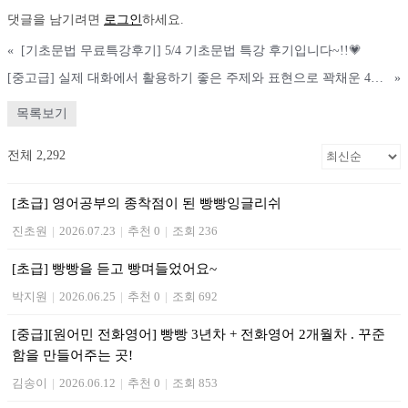
댓글을 남기려면
로그인
하세요.
«
[기초문법 무료특강후기] 5/4 기초문법 특강 후기입니다~!!💗
[중고급] 실제 대화에서 활용하기 좋은 주제와 표현으로 꽉채운 4월강의
»
목록보기
전체 2,292
[초급] 영어공부의 종착점이 된 빵빵잉글리쉬
진초원
|
2026.07.23
|
추천 0
|
조회 236
[초급] 빵빵을 듣고 빵며들었어요~
박지원
|
2026.06.25
|
추천 0
|
조회 692
[중급][원어민 전화영어] 빵빵 3년차 + 전화영어 2개월차 . 꾸준
함을 만들어주는 곳!
김송이
|
2026.06.12
|
추천 0
|
조회 853