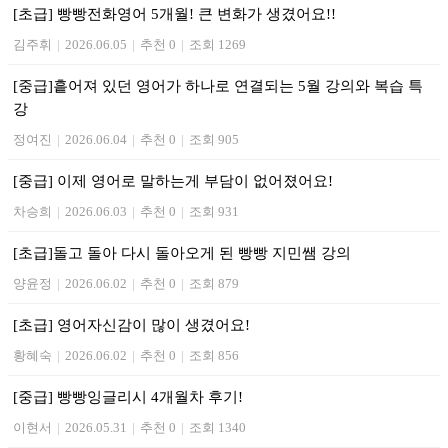
[초급] 빵빵전화영어 5개월! 큰 변화가 생겼어요!!
김주휘
|
2026.06.05
|
추천 0
|
조회 1269
[중급]흩어져 있던 영어가 하나로 연결되는 5월 강의와 복습 특
강
정여진
|
2026.06.04
|
추천 0
|
조회 905
[중급] 이제 영어로 말하는게 부담이 없어졌어요!
차승희
|
2026.06.03
|
추천 0
|
조회 931
[초급]돌고 돌아 다시 돌아오게 된 빵빵 지민쌤 강의
양윤정
|
2026.06.02
|
추천 0
|
조회 879
[초급] 영어자신감이 많이 생겼어요!
황혜숙
|
2026.06.02
|
추천 0
|
조회 856
[중급] 빵빵잉글리시 4개월차 후기!
이현서
|
2026.05.31
|
추천 0
|
조회 1340