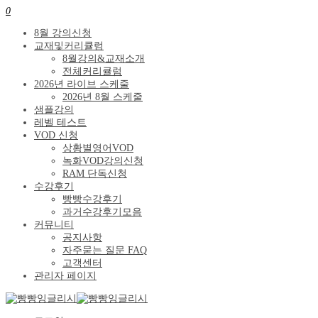
0
8월 강의신청
교재및커리큘럼
8월강의&교재소개
전체커리큘럼
2026년 라이브 스케줄
2026년 8월 스케줄
샘플강의
레벨 테스트
VOD 신청
상황별영어VOD
녹화VOD강의신청
RAM 단독신청
수강후기
빵빵수강후기
과거수강후기모음
커뮤니티
공지사항
자주묻는 질문 FAQ
고객센터
관리자 페이지