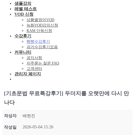
샘플강의
레벨 테스트
VOD 신청
상황별영어VOD
녹화VOD강의신청
RAM 단독신청
수강후기
빵빵수강후기
과거수강후기모음
커뮤니티
공지사항
자주묻는 질문 FAQ
고객센터
관리자 페이지
[기초문법 무료특강후기] 두더지를 오랫만에 다시 만
나다
작성자
배현진
2026-05-04 15:26
작성일