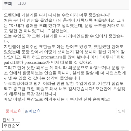
1183
조회
오랜만에 기본기를 다시 다지는 수업이라 너무 좋았습니다!
처음 두더지 영상을 들었을 때의 충격이 새록새록 떠올랐어요. 그때
는 “아 내가 영어를 오래 했다고 생각했는데, 문장 구조를 제대로 보
고 말한 건 아니었구나…” 싶었는데,
오늘 수업도 딱 그런 기본기를 다시 리마인드할 수 있어서 좋았습니
다.
지민쌤이 올려주신 표현들도 아는 단어도 있었고, 헷갈렸던 단어도
있었는데 문장 안에서 어떻게 쓰이는지 같이 보니까 훨씬 기억에 잘
남았어요. 특히 하도 procrastinate를 많이 봤더니 이제 “미루다” 하면
put off보다 procrastinate가 먼저 떠오를 것 같아요.
그리고 단어 뜻만 외우는 게 아니라 의문문으로 바꿔보거나 문장 구
조 안에서 활용해보는 연습을 하니까, 실제로 말할 때 더 자연스럽게
꺼낼 수 있을 것 같다는 생각이 들었습니다.
무료특강이라고 믿기 어려울 만큼 알찬 수업이었고, 기본기 점검도
되고 중고급 표현 복습도 돼서 너무 감사했습니다! 오랜만에 초심찾
게 해주셔는 특강 감사합니다.
매달 이렇게 특강으로 챙겨주시는데 빠지면 진짜 손해에요!
좋아요
0
싫어요
0
인쇄
전체
0