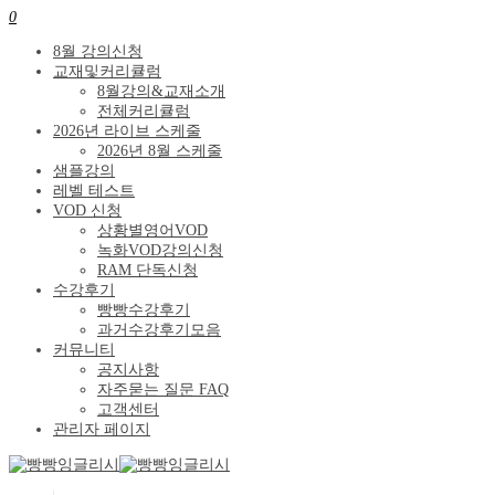
0
8월 강의신청
교재및커리큘럼
8월강의&교재소개
전체커리큘럼
2026년 라이브 스케줄
2026년 8월 스케줄
샘플강의
레벨 테스트
VOD 신청
상황별영어VOD
녹화VOD강의신청
RAM 단독신청
수강후기
빵빵수강후기
과거수강후기모음
커뮤니티
공지사항
자주묻는 질문 FAQ
고객센터
관리자 페이지