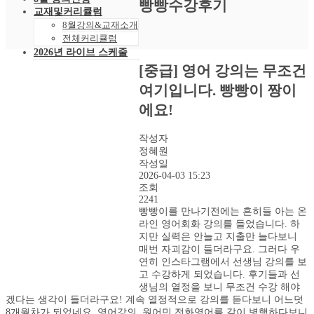
빵빵수강후기
교재및커리큘럼
8월강의&교재소개
전체커리큘럼
2026년 라이브 스케줄
2026년 8월 스케줄
[중급] 영어 강의는 무조건
샘플강의
여기입니다. 빵빵이 짱이
레벨 테스트
VOD 신청
에요!
상황별영어VOD
녹화VOD강의신청
작성자
RAM 단독신청
정혜원
수강후기
작성일
빵빵수강후기
2026-04-03 15:23
과거수강후기모음
조회
2241
커뮤니티
빵빵이를 만나기전에는 흔히들 아는 온
공지사항
라인 영어회화 강의를 들었습니다. 하
자주묻는 질문 FAQ
지만 실력은 안늘고 지출만 늘다보니
고객센터
매번 자괴감이 들더라구요. 그러다 우
관리자 페이지
연히 인스타그램에서 선생님 강의를 보
고 수강하게 되었습니다. 후기들과 선
생님의 열정을 보니 무조건 수강 해야
겠다는 생각이 들더라구요! 계속 열정적으로 강의를 듣다보니 어느덧
8개월차가 되었네요. 영어강의, 원어민 전화영어를 같이 병행하다보니