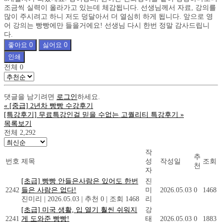
조금씩 실력이 올라가고 있는데 체감됩니다. 선생님께서 자료, 강의를
많이 주시려고 하니 저도 덩달아서 더 열심히 하게 됩니다. 앞으로 영
어 강의는 빵빵에만 들을거에요! 선생님 다시 한번 정말 감사드립니
다.
좋아요
0
싫어요
0
인쇄
전체
0
댓글을 남기려면
로그인
하세요.
«
[중급] 2년차 빵빵 수강후기
[특강후기] 무료특강인걸 믿을 수없는 고퀄리티 특강후기
»
목록보기
전체 2,292
작
추
번호
제목
성
작성일
조회
천
자
[초급] 빵빵 안들은사람은 있어도 한번
진
2242
들은 사람은 없다!
미
2026.05.03
0
1468
진미리
|
2026.05.03
|
추천 0
|
조회 1468
리
[초급] 미국 생활, 입 열기 훨씬 쉬워지
강
2241
게 도와준 빵빵!
태
2026.05.03
0
1883