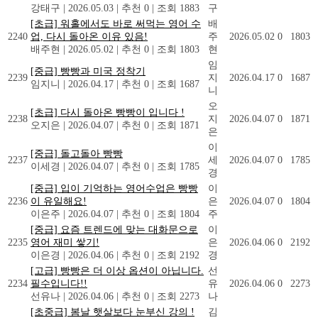
강태구
|
2026.05.03
|
추천 0
|
조회 1883
구
[초급] 워홀에서도 바로 써먹는 영어 수
배
2240
업, 다시 돌아온 이유 있음!
주
2026.05.02
0
1803
배주현
|
2026.05.02
|
추천 0
|
조회 1803
현
임
[중급] 빵빵과 미국 정착기
2239
지
2026.04.17
0
1687
임지니
|
2026.04.17
|
추천 0
|
조회 1687
니
오
[초급] 다시 돌아온 빵빵이 입니다 !
2238
지
2026.04.07
0
1871
오지은
|
2026.04.07
|
추천 0
|
조회 1871
은
이
[중급] 돌고돌아 빵빵
2237
세
2026.04.07
0
1785
이세경
|
2026.04.07
|
추천 0
|
조회 1785
경
[중급] 입이 기억하는 영어수업은 빵빵
이
2236
이 유일해요!
은
2026.04.07
0
1804
이은주
|
2026.04.07
|
추천 0
|
조회 1804
주
[중급] 요즘 트렌드에 맞는 대화문으로
이
2235
영어 재미 쌓기!
은
2026.04.06
0
2192
이은경
|
2026.04.06
|
추천 0
|
조회 2192
경
[고급] 빵빵은 더 이상 옵션이 아닙니다.
선
2234
필수입니다!!
유
2026.04.06
0
2273
선유나
|
2026.04.06
|
추천 0
|
조회 2273
나
[초중급] 봄날 햇살보다 눈부신 강의 !
김