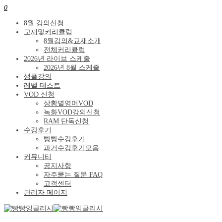
0
8월 강의신청
교재및커리큘럼
8월강의&교재소개
전체커리큘럼
2026년 라이브 스케줄
2026년 8월 스케줄
샘플강의
레벨 테스트
VOD 신청
상황별영어VOD
녹화VOD강의신청
RAM 단독신청
수강후기
빵빵수강후기
과거수강후기모음
커뮤니티
공지사항
자주묻는 질문 FAQ
고객센터
관리자 페이지