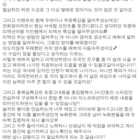
🏻
열심히만 하면 수강료 그 이상 몇배로 얻어가는 것이 많은 것 같아요.
그리고 이벤트와 함께 두번이나 무료특강을 열어주셨는데요!
전화영어하면서 항상 어색함 모먼트를 못견디겠다고 생각하던 와중에
리액션여왕 지민쌤께서 리액션 특강을 열어주셨어요🎁
리액션 하는 방법만 알려주신 게 아니라 영어로 공손하고 예쁘게 말하
는 방법을 알려주셔서, 그동안 영어를 배워왔지만
의도치않게 무례했던 저의 영어를 예쁘게 다듬어주셨어요💕
이 수업이 정말 좋았다고 생각되는 이유는,
이렇게 예쁘게 말하고 리액션하면서 외국인 친구를 좀 더 쉽게 사귈 수
있고 해외에 나가면 적응하는데 도움을 받을 수 있을것같아서입니다!!
저는 지금 국내에 있지만 언젠가 해외로 나가거나, 아니면 해외가 아니
더라도 국제컨퍼런스 등 저의 필드에서 좀 더 넓은 세상으로 나아갈 때
이런 능력은 아주 큰 힘이 될 수 있을 것같아요!
그리고 총복습특강은 초중고내용을 총집합해서 2시간동안 스피킹만
연습하게 구성해주셔서 문법 뿐 아니라 익스프레션까지 배운 내용을
리마인드하면서 입을 풀 수 있었습니당!!
솔직히 쌤이랑 연습하는게 너무 재밌고 라이브에 들어가고나면 중간
중간에 제 이름 불러주셨던게 녹화본에 그대로 남아 녹화본들을 때 또
바짝 집중하게 되서 좋아요🌸
그리고 자주 들어가려고 노력하니 선생님이 제 약점을 파악하고 계시
다가 중간에 잘기억하고 있나 확인도 해주셔서
매번 넘나 감동이고 더 열심히하게 되는 것 같습니다!!