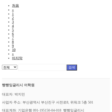
처음
«
1
2
3
4
5
6
7
8
9
10
»
마지막
검색
빵빵잉글리시 어학원
대표자: 박지민
사업자 주소: 부산광역시 부산진구 서전로8, 위워크 5층 501
대표계좌: 기업은행 091-195150-04-018 빵빵잉글리시