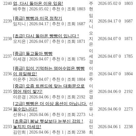
2240
업, 다시 돌아온 이유 있음!
주
2026.05.02
0
1803
배주현
|
2026.05.02
|
추천 0
|
조회 1803
현
임
[중급] 빵빵과 미국 정착기
2239
지
2026.04.17
0
1687
임지니
|
2026.04.17
|
추천 0
|
조회 1687
니
오
[초급] 다시 돌아온 빵빵이 입니다 !
2238
지
2026.04.07
0
1871
오지은
|
2026.04.07
|
추천 0
|
조회 1871
은
이
[중급] 돌고돌아 빵빵
2237
세
2026.04.07
0
1785
이세경
|
2026.04.07
|
추천 0
|
조회 1785
경
[중급] 입이 기억하는 영어수업은 빵빵
이
2236
이 유일해요!
은
2026.04.07
0
1804
이은주
|
2026.04.07
|
추천 0
|
조회 1804
주
[중급] 요즘 트렌드에 맞는 대화문으로
이
2235
영어 재미 쌓기!
은
2026.04.06
0
2192
이은경
|
2026.04.06
|
추천 0
|
조회 2192
경
[고급] 빵빵은 더 이상 옵션이 아닙니다.
선
2234
필수입니다!!
유
2026.04.06
0
2273
선유나
|
2026.04.06
|
추천 0
|
조회 2273
나
[초중급] 봄날 햇살보다 눈부신 강의 !
김
2233
놓치지 마세요!
민
2026.04.06
1
2238
김민희
|
2026.04.06
|
추천 1
|
조회 2238
희