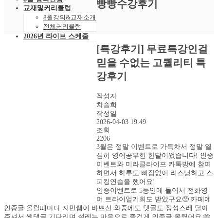
빵빵수강후기
교재및커리큘럼
8월강의&교재소개
전체커리큘럼
2026년 라이브 스케줄
2026년 8월 스케줄
[특강후기] 무료특강인걸
샘플강의
믿을 수없는 고퀄리티 특
레벨 테스트
VOD 신청
강후기
상황별영어VOD
녹화VOD강의신청
작성자
RAM 단독신청
차승희
수강후기
작성일
빵빵수강후기
2026-04-03 19:49
과거수강후기모음
조회
2206
커뮤니티
3월은 정말 이벤트로 가득차서 정말 열
공지사항
심히 영어공부한 한달이었습니다! 인증
자주묻는 질문 FAQ
이벤트와 미라클라이프 카톡방에 참여
고객센터
하면서 하루도 빠짐없이 리스닝하고 스
관리자 페이지
피킹연습을 했어요!
인증이벤트로 5등안에 들어서 전화영
어 트라이얼기회도 받았구요🥺 카페에
인증글 올릴때마다 지민쌤이 바쁘신 와중에도 댓글도 정성스레 달아
주셔서 쌤댓글 기다리며 설레는 마음으로 즐겁게 인증글 올렸어요 🫶