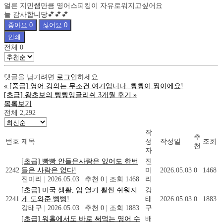
얼른 지민쌤만큼 영어스피킹이 자유로워지고싶어요
늘 감사합니당💕💕💕
좋아요
0
싫어요
0
인쇄
전체
0
댓글을 남기려면
로그인
하세요.
«
[중급] 영어 강의는 무조건 여기입니다. 빵빵이 짱이에요!
[초급] 왕초보의 빵빵잉글리쉬 3개월 후기
»
목록보기
전체 2,292
작
추
번호
제목
성
작성일
조회
천
자
[초급] 빵빵 안들은사람은 있어도 한번
진
2242
들은 사람은 없다!
미
2026.05.03
0
1468
진미리
|
2026.05.03
|
추천 0
|
조회 1468
리
[초급] 미국 생활, 입 열기 훨씬 쉬워지
강
2241
게 도와준 빵빵!
태
2026.05.03
0
1883
강태구
|
2026.05.03
|
추천 0
|
조회 1883
구
[초급] 워홀에서도 바로 써먹는 영어 수
배