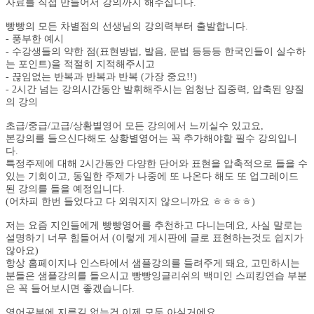
자료를 직접 만들어서 강의까지 해주십니다.
빵빵의 모든 차별점의 선생님의 강의력부터 출발합니다.
- 풍부한 예시
- 수강생들의 약한 점(표현방법, 발음, 문법 등등등 한국인들이 실수하
는 포인트)을 적절히 지적해주시고
- 끊임없는 반복과 반복과 반복 (가장 중요!!)
- 2시간 넘는 강의시간동안 발휘해주시는 엄청난 집중력, 압축된 양질
의 강의
초급/중급/고급/상황별영어 모든 강의에서 느끼실수 있고요,
본강의를 들으신다해도 상황별영어는 꼭 추가해야할 필수 강의입니
다.
특정주제에 대해 2시간동안 다양한 단어와 표현을 압축적으로 들을 수
있는 기회이고, 동일한 주제가 나중에 또 나온다 해도 또 업그레이드
된 강의를 들을 예정입니다.
(어차피 한번 들었다고 다 외워지지 않으니까요 ㅎㅎㅎㅎ)
저는 요즘 지인들에게 빵빵영어를 추천하고 다니는데요, 사실 말로는
설명하기 너무 힘들어서 (이렇게 게시판에 글로 표현하는것도 쉽지가
않아요)
항상 홈페이지나 인스타에서 샘플강의를 들려주게 돼요, 고민하시는
분들은 샘플강의를 들으시고 빵빵잉글리쉬의 백미인 스피킹연습 부분
은 꼭 들어보시면 좋겠습니다.
영어공부에 지름길 없는건 이제 모두 아실거에요,