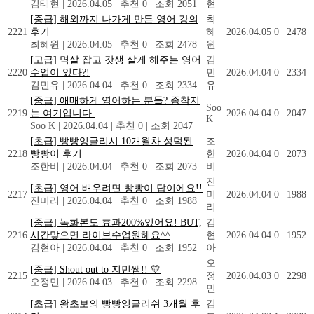
김태현
|
2026.04.05
|
추천 0
|
조회 2051
현
[중급] 해외까지 나가게 만든 영어 강의
최
2221
후기
혜
2026.04.05
0
2478
최혜원
|
2026.04.05
|
추천 0
|
조회 2478
원
[고급] 멱살 잡고 갓생 살게 해주는 영어
김
2220
수업이 있다?!
민
2026.04.04
0
2334
김민유
|
2026.04.04
|
추천 0
|
조회 2334
유
[중급] 애매하게 영어하는 분들? 종착지
Soo
2219
는 여기입니다.
2026.04.04
0
2047
K
Soo K
|
2026.04.04
|
추천 0
|
조회 2047
[초급] 빵빵잉글리시 10개월차 성덕된
조
2218
빵빵이 후기
한
2026.04.04
0
2073
조한비
|
2026.04.04
|
추천 0
|
조회 2073
비
진
[초급] 영어 배우려면 빵빵이 답이에요!!
2217
미
2026.04.04
0
1988
진미리
|
2026.04.04
|
추천 0
|
조회 1988
리
[중급] 녹화본도 효과200%있어요! BUT,
김
2216
시간맞으면 라이브수업원해요^^
현
2026.04.04
0
1952
김현아
|
2026.04.04
|
추천 0
|
조회 1952
아
오
[중급] Shout out to 지민쌤!! 💛
2215
정
2026.04.03
0
2298
오정민
|
2026.04.03
|
추천 0
|
조회 2298
민
[초급] 왕초보의 빵빵잉글리쉬 3개월 후
김