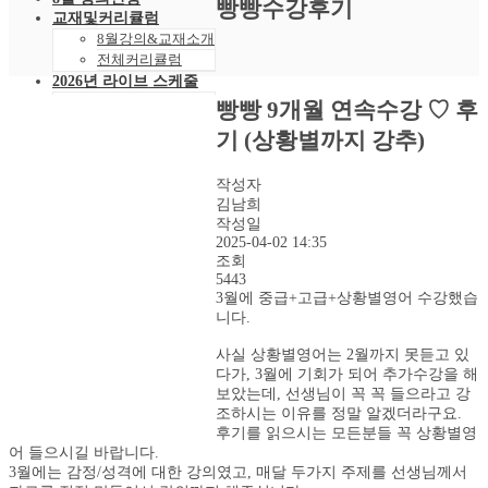
빵빵수강후기
교재및커리큘럼
8월강의&교재소개
전체커리큘럼
2026년 라이브 스케줄
2026년 8월 스케줄
빵빵 9개월 연속수강 ♡ 후
샘플강의
기 (상황별까지 강추)
레벨 테스트
VOD 신청
상황별영어VOD
작성자
김남희
녹화VOD강의신청
작성일
RAM 단독신청
2025-04-02 14:35
수강후기
조회
빵빵수강후기
5443
과거수강후기모음
3월에 중급+고급+상황별영어 수강했습
커뮤니티
니다.
공지사항
자주묻는 질문 FAQ
사실 상황별영어는 2월까지 못듣고 있
고객센터
다가, 3월에 기회가 되어 추가수강을 해
보았는데, 선생님이 꼭 꼭 들으라고 강
관리자 페이지
조하시는 이유를 정말 알겠더라구요.
후기를 읽으시는 모든분들 꼭 상황별영
어 들으시길 바랍니다.
3월에는 감정/성격에 대한 강의였고, 매달 두가지 주제를 선생님께서