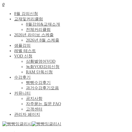
0
8월 강의신청
교재및커리큘럼
8월강의&교재소개
전체커리큘럼
2026년 라이브 스케줄
2026년 8월 스케줄
샘플강의
레벨 테스트
VOD 신청
상황별영어VOD
녹화VOD강의신청
RAM 단독신청
수강후기
빵빵수강후기
과거수강후기모음
커뮤니티
공지사항
자주묻는 질문 FAQ
고객센터
관리자 페이지