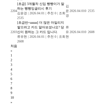
[초급] 3개월차 신입 빵빵이가 말
김
하는 빵빵잉글리시 후기
2204
윤
2026.04.01
0
2535
김윤경
|
2026.04.01
|
추천 0
|
조회
경
2535
[초급반+aaaaa] 더 많은 마일리지
쌓으려고 카드 알아보셨나요? 당
류
2203
신이 원하는 그 카드 입니다.
유
2026.04.01
0
2608
류유현
|
2026.04.01
|
추천 0
|
조회
현
2608
처음
«
1
2
3
4
5
6
7
8
9
10
»