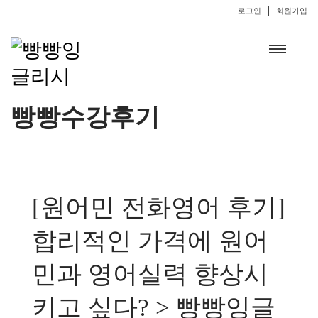
로그인
회원가입
빵빵수강후기
[원어민 전화영어 후기]
합리적인 가격에 원어
민과 영어실력 향상시
키고 싶다? > 빵빵잉글