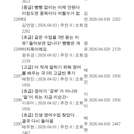
2653
[중급] 빵빵 없이는 이제 안된다
이정도면 중독이다 어쩔수가 없
김
2209
다
연
2026.04.03
0
2202
김연영
|
2026.04.03
|
추천 0
|
조회
영
2202
[초급] 같은 수업을 3번 듣는 이
유? 들어보면 압니다! 빵빵은 개
원
2208
미지옥이에요.
유
2026.04.02
0
2159
원유경
|
2026.04.02
|
추천 0
|
조회
경
2159
[고급] 더 적게 말하기 위해 영어
배
를 배우는 극 I의 고급반 후기
2207
현
2026.04.02
0
1956
배현진
|
2026.04.02
|
추천 0
|
조회
진
1956
[초급] 영어가 ‘공부’가 아니라
이
‘말’이 되는 지금 이순간~
2206
유
2026.04.02
0
1956
이유미
|
2026.04.02
|
추천 0
|
조회
미
1956
[초급] 인생 영어수업 찾았다…
배
결국 다시 돌아옴
2205
주
2026.04.01
0
2467
배주현
|
2026.04.01
|
추천 0
|
조회
현
2467