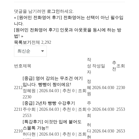
댓글을 남기려면
로그인
하세요.
«
[원어민 전화영어 후기] 전화영어는 선택이 아닌 필수입
니다.
[원어민 전화영어 후기] 인풋과 아웃풋을 동시에 하는 방
법!
»
목록보기
전체 2,292
작
추
번호
제목
성
작성일
조회
천
자
[중급] 영어 강의는 무조건 여기
정
입니다. 빵빵이 짱이에요!
2212
혜
2026.04.03
0
2230
정혜원
|
2026.04.03
|
추천 0
|
조회
원
2230
[중급] 2년차 빵빵 수강후기
주
2211
주수희
|
2026.04.03
|
추천 0
|
조회
수
2026.04.03
0
2553
2553
희
[특강후기] 이것만 입에 붙어도
허
스몰톡 가능!!
2210
다
2026.04.03
0
2653
허다현
|
2026.04.03
|
추천 0
|
조회
현