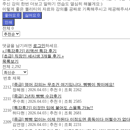
주신 강의 한번 더보고 말하기 연습도 열심히 해볼게요:)
이렇게 좋은 퀄리티의 자료와 강의를 공짜로 기획해주시고 제공해주셔
좋아요
0
싫어요
0
인쇄
전체
0
댓글을 남기려면
로그인
하세요.
«
[특강후기] 리액션 특강 후기
[초급] 직장인 세시생 3개월 후기
»
목록보기
전체 2,292
번호
제목
[중급] 영어 강의는 무조건 여기입니다. 빵빵이 짱이에요!
2212
정혜원
|
2026.04.03
|
추천 0
|
조회 2262
[중급] 2년차 빵빵 수강후기
2211
주수희
|
2026.04.03
|
추천 0
|
조회 2585
[특강후기] 이것만 입에 붙어도 스몰톡 가능!!
2210
허다현
|
2026.04.03
|
추천 0
|
조회 2681
[중급] 빵빵 없이는 이제 안된다 이정도면 중독이다 어쩔수가 없
2209
김연영
|
2026.04.03
|
추천 0
|
조회 2231