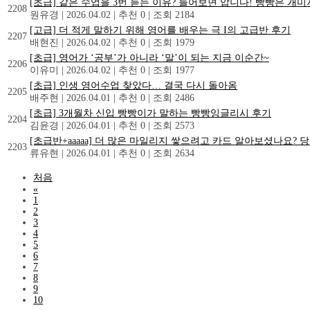
[초급] 같은 수업을 3번 듣는 이유? 들어보면 압니다! 빵빵은 개
2208
원유경
|
2026.04.02
|
추천 0
|
조회 2184
[고급] 더 적게 말하기 위해 영어를 배우는 극 I의 고급반 후기
2207
배현진
|
2026.04.02
|
추천 0
|
조회 1979
[초급] 영어가 ‘공부’가 아니라 ‘말’이 되는 지금 이순간~
2206
이유미
|
2026.04.02
|
추천 0
|
조회 1977
[초급] 인생 영어수업 찾았다… 결국 다시 돌아옴
2205
배주현
|
2026.04.01
|
추천 0
|
조회 2486
[초급] 3개월차 신입 빵빵이가 말하는 빵빵잉글리시 후기
2204
김윤경
|
2026.04.01
|
추천 0
|
조회 2573
[초급반+aaaaa] 더 많은 마일리지 쌓으려고 카드 알아보셨나요? 
2203
류유현
|
2026.04.01
|
추천 0
|
조회 2634
처음
«
1
2
3
4
5
6
7
8
9
10