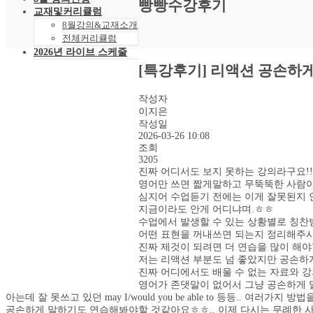
빵빵수강후기
교재및커리큘럼
8월강의&교재소개
전체커리큘럼
2026년 라이브 스케줄
2026년 8월 스케줄
[특강후기] 리액션 공손하
샘플강의
레벨 테스트
작성자
VOD 신청
이지은
상황별영어VOD
작성일
녹화VOD강의신청
2026-03-26 10:08
RAM 단독신청
조회
수강후기
3205
진짜 어디서도 보지 못하는 강의라구요!!
빵빵수강후기
영어만 쓰면 짧게말하고 무뚝뚝한 사람이
과거수강후기모음
심지어 수업듣기 전에는 이게 잘못된지 인지
커뮤니티
지금이라도 안게 어디냐며.ㅎㅎ
공지사항
수업에서 발생할 수 있는 상황별로 칭찬
자주묻는 질문 FAQ
어떤 표현을 꺼내쓰면 되는지 정리해주시
고객센터
진짜 제것이 되려면 더 연습을 많이 해야
관리자 페이지
저는 리액션 부분도 넘 좋았지만 공손하
진짜 어디에서도 배울 수 없는 자료와 강
영어가 존댓말이 없어서 그냥 공손하게 
아는데 잘 못쓰고 있던 may I/would you be able to 등등.. 여
공손하게 말하기도 연습해봐야할 것같아요ㅎㅎ.. 이제 다시는 무례한 사