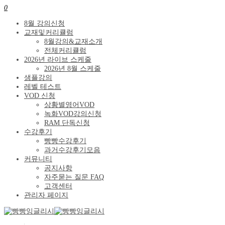
0
8월 강의신청
교재및커리큘럼
8월강의&교재소개
전체커리큘럼
2026년 라이브 스케줄
2026년 8월 스케줄
샘플강의
레벨 테스트
VOD 신청
상황별영어VOD
녹화VOD강의신청
RAM 단독신청
수강후기
빵빵수강후기
과거수강후기모음
커뮤니티
공지사항
자주묻는 질문 FAQ
고객센터
관리자 페이지