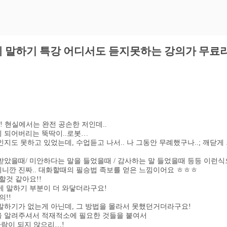
게 말하기 특강 어디서도 듣지못하는 강의가 무료라
! 현실에서는 완전 공손한 저인데..
 되어버리는 뚝딱이..로봇…
도 못하고 있었는데, 수업듣고 나서.. 나 그동안 무례했구나..; 깨닫게 
받았을때/ 미안하다는 말을 들었을때 / 감사하는 말 들었을때 등등 이런
니깐 진짜.. 대화할때의 필승법 족보를 얻은 느낌이어요 ㅎㅎㅎ
할것 같아요!!
게 말하기 부분이 더 와닿더라구요!
의!!
말하기가 없는게 아닌데, 그 방법을 몰라서 못했던거더라구요!
러가지 방법을 알려주셔서 적재적소에 필요한 것들을 붙여서
람이 되지 않으리…!