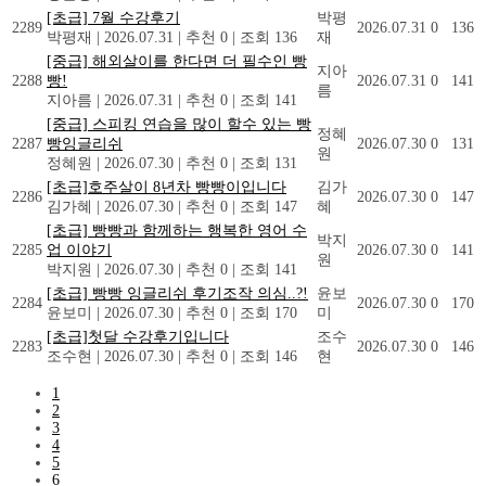
[초급] 7월 수강후기
박평
2289
2026.07.31
0
136
박평재
|
2026.07.31
|
추천 0
|
조회 136
재
[중급] 해외살이를 한다면 더 필수인 빵
지아
2288
빵!
2026.07.31
0
141
름
지아름
|
2026.07.31
|
추천 0
|
조회 141
[중급] 스피킹 연습을 많이 할수 있는 빵
정혜
2287
빵잉글리쉬
2026.07.30
0
131
원
정혜원
|
2026.07.30
|
추천 0
|
조회 131
[초급]호주살이 8년차 빵빵이입니다
김가
2286
2026.07.30
0
147
김가혜
|
2026.07.30
|
추천 0
|
조회 147
혜
[초급] 빵빵과 함께하는 행복한 영어 수
박지
2285
업 이야기
2026.07.30
0
141
원
박지원
|
2026.07.30
|
추천 0
|
조회 141
[초급] 빵빵 잉글리쉬 후기조작 의심..?!
윤보
2284
2026.07.30
0
170
윤보미
|
2026.07.30
|
추천 0
|
조회 170
미
[초급]첫달 수강후기입니다
조수
2283
2026.07.30
0
146
조수현
|
2026.07.30
|
추천 0
|
조회 146
현
1
2
3
4
5
6