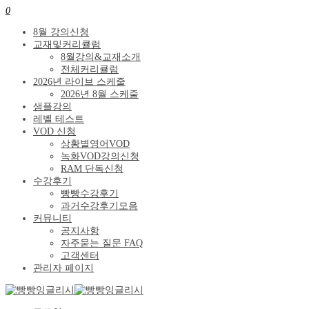
0
8월 강의신청
교재및커리큘럼
8월강의&교재소개
전체커리큘럼
2026년 라이브 스케줄
2026년 8월 스케줄
샘플강의
레벨 테스트
VOD 신청
상황별영어VOD
녹화VOD강의신청
RAM 단독신청
수강후기
빵빵수강후기
과거수강후기모음
커뮤니티
공지사항
자주묻는 질문 FAQ
고객센터
관리자 페이지