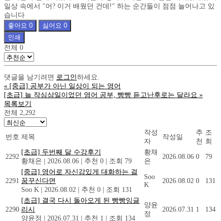
일상 속에서 "어? 이거 배웠던 건데!" 하는 순간들이 점점 늘어나고 있
습니다
좋아요
0
싫어요
0
인쇄
전체
0
댓글을 남기려면
로그인
하세요.
«
[중급] 공부가 아닌 일상이 되는 영어
[초급] 늘 작심삼일이었던 영어 공부, 빵빵 듣고난후로는 달라요
»
목록보기
전체 2,292
작성
추
조
번호
제목
작성일
자
천
회
[초급] 두번째 달 수강후기
황채
2292
2026.08.06
0
79
황채은
|
2026.08.06
|
추천 0
|
조회 79
은
[중급] 영어로 자신감있게 대화하는 걸
Soo
2291
꿈꾸신다면
2026.08.02
0
131
K
Soo K
|
2026.08.02
|
추천 0
|
조회 131
[초급] 결국 다시 돌아오게 된 빵빵잉글
양윤
2290
리시
2026.07.31
1
134
정
양윤정
|
2026.07.31
|
추천 1
|
조회 134