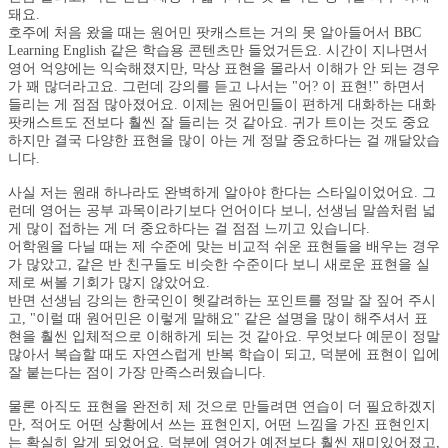
돼요.
호주에 처음 왔을 때는 원어민 팟캐스트는 거의 못 알아들어서 BBC
Learning English 같은 학습용 콘텐츠만 들었거든요. 시간이 지나면서
영어 억양에는 익숙해졌지만, 막상 표현을 몰라서 이해가 안 되는 경우
가 꽤 많더라고요. 그런데 강의를 듣고 나서는 "어? 이 표현!" 하면서
들리는 게 점점 많아졌어요. 이제는 원어민들이 편하게 대화하는 대화
팟캐스트도 전보다 훨씬 잘 들리는 것 같아요. 귀가 트이는 것도 중요
하지만 결국 다양한 표현을 많이 아는 게 정말 중요하다는 걸 깨달았습
니다.
사실 저는 원래 하나라도 완벽하게 알아야 한다는 스타일이었어요. 그
런데 영어는 공부 과목이라기보다 언어이다 보니, 선생님 말씀처럼 넓
게 많이 접하는 게 더 중요하다는 걸 점점 느끼고 있습니다.
어학원을 다닐 때는 제 수준에 맞는 비교적 쉬운 표현들을 배우는 경우
가 많았고, 같은 반 친구들도 비슷한 수준이다 보니 새로운 표현을 실
제로 써볼 기회가 많지 않았어요.
반면 선생님 강의는 한국인이 헷갈려하는 포인트를 정말 잘 짚어 주시
고, "이럴 때 원어민은 이렇게 말해요" 같은 설명을 많이 해주셔서 표
현을 훨씬 입체적으로 이해하게 되는 것 같아요. 무엇보다 예문이 정말
많아서 복습할 때도 자연스럽게 반복 학습이 되고, 덕분에 표현이 입에
잘 붙는다는 점이 가장 만족스러웠습니다.
물론 아직도 표현을 완전히 제 것으로 만들려면 연습이 더 필요하겠지
만, 적어도 어떤 상황에서 쓰는 표현인지, 어떤 느낌을 가진 표현인지
는 확실히 알게 되었어요. 덕분에 영어가 예전보다 훨씬 재미있어졌고,