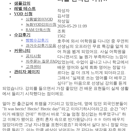
샘플강의
레벨 테스트
작성자
VOD 신청
김서영
상황별영어VOD
작성일
녹화VOD강의신청
2026-05-29 11:09
RAM 단독신청
조회
수강후기
1562
빵빵수강후기
호주에 와서 어학원을 다니던 중 우연히
과거수강후기모음
선생님의 오프라인 무료 특강을 알게 되
커뮤니티
어 처음 뵙게 되었어요. 사실 어학원을
공지사항
다니면서도 늘 뭔가 부족하다는 느낌이
자주묻는 질문 FAQ
있었는데, 수업이 끝나고 나니 학교에서
고객센터
배운 영어와 실제 회화 영어는 정말 다
관리자 페이지
르다는 걸 더 크게 느끼게 되더라고요.
그래서 "실제로 쓰는 영어를 더 배우고
싶다!"는 마음으로 선생님 강의를 듣게
되었습니다. 강의를 들으면서 가장 좋았던 건 배운 표현들이 실제 생활
에서 들리기 시작했다는 점이에요.
얼마 전 출근길에 트램을 기다리고 있었는데, 옆에 있던 외국인분들이
"It was hectic! Hectic! Hectic day!"라고 이야기하시더라고요. 순간 "어?
이거 배웠던 건데!" 하면서 바로 "오늘 엄청 정신없는 하루였구나" 하
고 이해가 됐어요. 괜히 혼자 속으로 반가웠답니다 ㅎㅎ 아마 배우지
않았더라면 그냥 지나쳤을 표현이겠죠? 외국에서 살다 보니 정말 아는
만큼 들리고, 아는 만큼 세상이 넓어지는 것 같다는 생각을 자주 하게