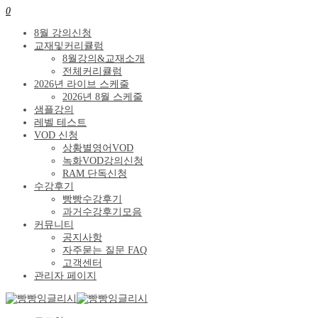
0
8월 강의신청
교재및커리큘럼
8월강의&교재소개
전체커리큘럼
2026년 라이브 스케줄
2026년 8월 스케줄
샘플강의
레벨 테스트
VOD 신청
상황별영어VOD
녹화VOD강의신청
RAM 단독신청
수강후기
빵빵수강후기
과거수강후기모음
커뮤니티
공지사항
자주묻는 질문 FAQ
고객센터
관리자 페이지