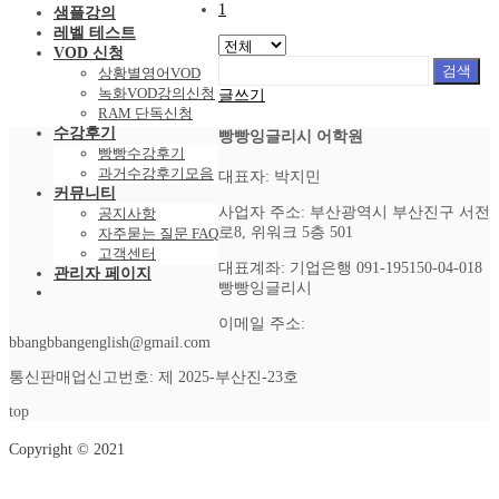
1
샘플강의
레벨 테스트
VOD 신청
검색
상황별영어VOD
녹화VOD강의신청
글쓰기
RAM 단독신청
수강후기
빵빵잉글리시 어학원
빵빵수강후기
과거수강후기모음
대표자: 박지민
커뮤니티
사업자 주소: 부산광역시 부산진구 서전
공지사항
로8, 위워크 5층 501
자주묻는 질문 FAQ
고객센터
대표계좌: 기업은행 091-195150-04-018
관리자 페이지
빵빵잉글리시
이메일 주소:
bbangbbangenglish@gmail.com
통신판매업신고번호: 제 2025-부산진-23호
top
Copyright © 2021