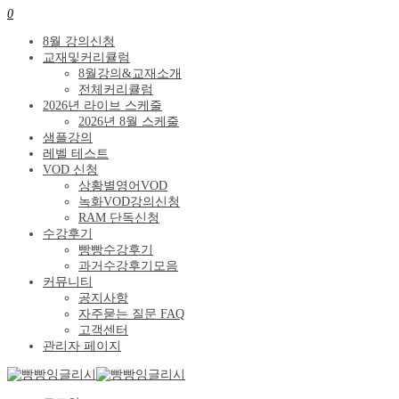
0
8월 강의신청
교재및커리큘럼
8월강의&교재소개
전체커리큘럼
2026년 라이브 스케줄
2026년 8월 스케줄
샘플강의
레벨 테스트
VOD 신청
상황별영어VOD
녹화VOD강의신청
RAM 단독신청
수강후기
빵빵수강후기
과거수강후기모음
커뮤니티
공지사항
자주묻는 질문 FAQ
고객센터
관리자 페이지