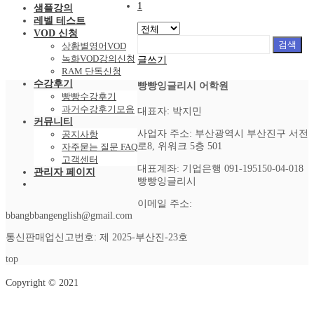
1
샘플강의
레벨 테스트
VOD 신청
검색
상황별영어VOD
녹화VOD강의신청
글쓰기
RAM 단독신청
수강후기
빵빵잉글리시 어학원
빵빵수강후기
과거수강후기모음
대표자: 박지민
커뮤니티
사업자 주소: 부산광역시 부산진구 서전
공지사항
로8, 위워크 5층 501
자주묻는 질문 FAQ
고객센터
대표계좌: 기업은행 091-195150-04-018
관리자 페이지
빵빵잉글리시
이메일 주소:
bbangbbangenglish@gmail.com
통신판매업신고번호: 제 2025-부산진-23호
top
Copyright © 2021