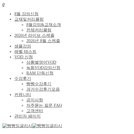
0
8월 강의신청
교재및커리큘럼
8월강의&교재소개
전체커리큘럼
2026년 라이브 스케줄
2026년 8월 스케줄
샘플강의
레벨 테스트
VOD 신청
상황별영어VOD
녹화VOD강의신청
RAM 단독신청
수강후기
빵빵수강후기
과거수강후기모음
커뮤니티
공지사항
자주묻는 질문 FAQ
고객센터
관리자 페이지