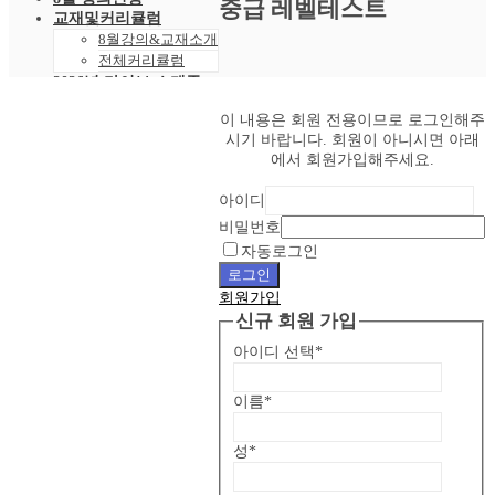
중급 레벨테스트
교재및커리큘럼
8월강의&교재소개
전체커리큘럼
2026년 라이브 스케줄
2026년 8월 스케줄
이 내용은 회원 전용이므로 로그인해주
샘플강의
시기 바랍니다. 회원이 아니시면 아래
레벨 테스트
에서 회원가입해주세요.
VOD 신청
상황별영어VOD
아이디
녹화VOD강의신청
비밀번호
RAM 단독신청
수강후기
자동로그인
빵빵수강후기
로그인
과거수강후기모음
회원가입
커뮤니티
신규 회원 가입
공지사항
아이디 선택
*
자주묻는 질문 FAQ
고객센터
관리자 페이지
이름
*
성
*