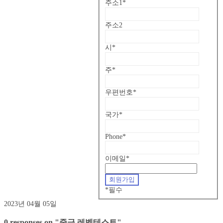
주소1
*
주소2
시
*
주
*
우편번호
*
국가
*
Phone
*
이메일
*
*
필수
2023년 04월 05일
0 responses on "중급 레벨테스트"