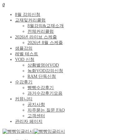
0
8월 강의신청
교재및커리큘럼
8월강의&교재소개
전체커리큘럼
2026년 라이브 스케줄
2026년 8월 스케줄
샘플강의
레벨 테스트
VOD 신청
상황별영어VOD
녹화VOD강의신청
RAM 단독신청
수강후기
빵빵수강후기
과거수강후기모음
커뮤니티
공지사항
자주묻는 질문 FAQ
고객센터
관리자 페이지