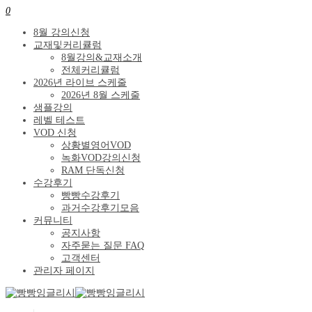
0
8월 강의신청
교재및커리큘럼
8월강의&교재소개
전체커리큘럼
2026년 라이브 스케줄
2026년 8월 스케줄
샘플강의
레벨 테스트
VOD 신청
상황별영어VOD
녹화VOD강의신청
RAM 단독신청
수강후기
빵빵수강후기
과거수강후기모음
커뮤니티
공지사항
자주묻는 질문 FAQ
고객센터
관리자 페이지