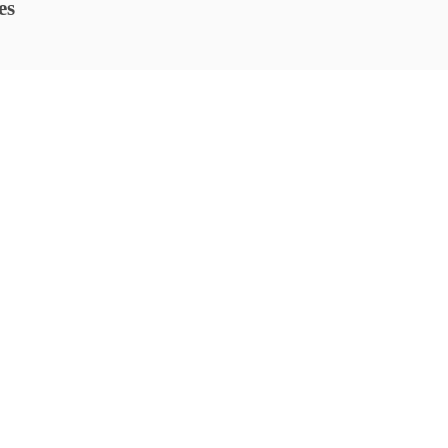
es
holiday pack
career growth