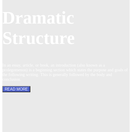
Dramatic
Structure
In an essay, article, or book, an introduction (also known as a
prolegomenon) is a beginning section which states the purpose and goals of
the following writing. This is generally followed by the body and
conclusion.
READ MORE