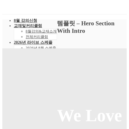
8월 강의신청
템플릿 – Hero Section
교재및커리큘럼
With Intro
8월강의&교재소개
전체커리큘럼
2026년 라이브 스케줄
2026년 8월 스케줄
샘플강의
레벨 테스트
VOD 신청
상황별영어VOD
녹화VOD강의신청
RAM 단독신청
수강후기
빵빵수강후기
과거수강후기모음
커뮤니티
We Love
공지사항
자주묻는 질문 FAQ
고객센터
관리자 페이지