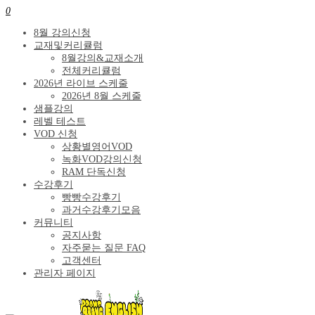
0
8월 강의신청
교재및커리큘럼
8월강의&교재소개
전체커리큘럼
2026년 라이브 스케줄
2026년 8월 스케줄
샘플강의
레벨 테스트
VOD 신청
상황별영어VOD
녹화VOD강의신청
RAM 단독신청
수강후기
빵빵수강후기
과거수강후기모음
커뮤니티
공지사항
자주묻는 질문 FAQ
고객센터
관리자 페이지