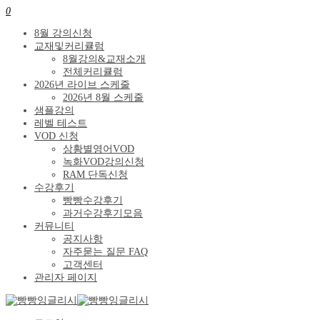
0
8월 강의신청
교재및커리큘럼
8월강의&교재소개
전체커리큘럼
2026년 라이브 스케줄
2026년 8월 스케줄
샘플강의
레벨 테스트
VOD 신청
상황별영어VOD
녹화VOD강의신청
RAM 단독신청
수강후기
빵빵수강후기
과거수강후기모음
커뮤니티
공지사항
자주묻는 질문 FAQ
고객센터
관리자 페이지