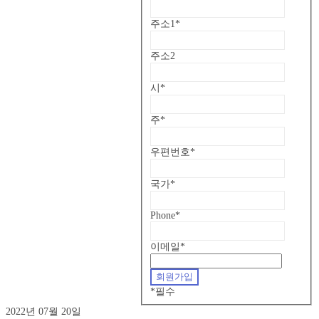
주소1
*
주소2
시
*
주
*
우편번호
*
국가
*
Phone
*
이메일
*
*
필수
2022년 07월 20일