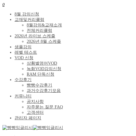
0
8월 강의신청
교재및커리큘럼
8월강의&교재소개
전체커리큘럼
2026년 라이브 스케줄
2026년 8월 스케줄
샘플강의
레벨 테스트
VOD 신청
상황별영어VOD
녹화VOD강의신청
RAM 단독신청
수강후기
빵빵수강후기
과거수강후기모음
커뮤니티
공지사항
자주묻는 질문 FAQ
고객센터
관리자 페이지