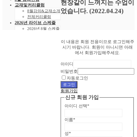
현장같이 느껴지는 수업이
교재및커리큘럼
었습니다. (2022.04.24)
8월강의&교재소개
전체커리큘럼
2026년 라이브 스케줄
2026년 8월 스케줄
샘플강의
레벨 테스트
이 내용은 회원 전용이므로 로그인해주
VOD 신청
시기 바랍니다. 회원이 아니시면 아래
상황별영어VOD
에서 회원가입해주세요.
녹화VOD강의신청
RAM 단독신청
아이디
수강후기
비밀번호
빵빵수강후기
자동로그인
과거수강후기모음
로그인
커뮤니티
회원가입
공지사항
신규 회원 가입
자주묻는 질문 FAQ
고객센터
아이디 선택
*
관리자 페이지
이름
*
성
*