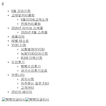
0
8월 강의신청
교재및커리큘럼
8월강의&교재소개
전체커리큘럼
2026년 라이브 스케줄
2026년 8월 스케줄
샘플강의
레벨 테스트
VOD 신청
상황별영어VOD
녹화VOD강의신청
RAM 단독신청
수강후기
빵빵수강후기
과거수강후기모음
커뮤니티
공지사항
자주묻는 질문 FAQ
고객센터
관리자 페이지