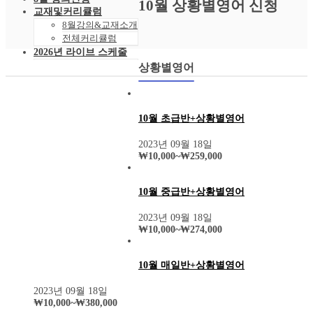
10월 상황별영어 신청
교재및커리큘럼
8월강의&교재소개
전체커리큘럼
2026년 라이브 스케줄
2026년 8월 스케줄
상황별영어
샘플강의
레벨 테스트
VOD 신청
상황별영어VOD
10월 초급반+상황별영어
녹화VOD강의신청
2023년 09월 18일
RAM 단독신청
₩
10,000
~
₩
259,000
수강후기
빵빵수강후기
과거수강후기모음
10월 중급반+상황별영어
커뮤니티
공지사항
2023년 09월 18일
자주묻는 질문 FAQ
₩
10,000
~
₩
274,000
고객센터
관리자 페이지
10월 매일반+상황별영어
2023년 09월 18일
₩
10,000
~
₩
380,000