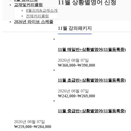
11월 상황별영어 신청
교재및커리큘럼
8월강의&교재소개
전체커리큘럼
2026년 라이브 스케줄
2026년 8월 스케줄
11월 강의패키지
샘플강의
레벨 테스트
VOD 신청
상황별영어VOD
11월 매일반+상황별영어(11월등록중)
녹화VOD강의신청
2026년 08월 07일
RAM 단독신청
₩
360,000
~
₩
390,000
수강후기
빵빵수강후기
과거수강후기모음
11월 초급반+상황별영어(11월등록중)
커뮤니티
공지사항
2026년 08월 07일
자주묻는 질문 FAQ
₩
242,000
~
₩
269,000
고객센터
관리자 페이지
11월 중급반+상황별영어(11월등록중)
2026년 08월 07일
₩
259,000
~
₩
284,000