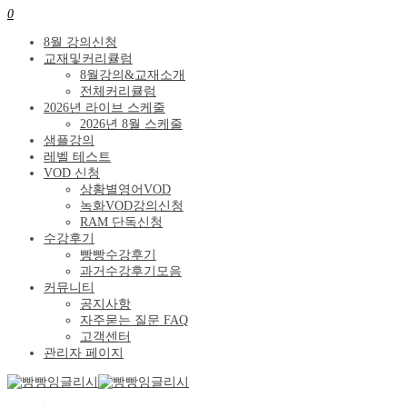
0
8월 강의신청
교재및커리큘럼
8월강의&교재소개
전체커리큘럼
2026년 라이브 스케줄
2026년 8월 스케줄
샘플강의
레벨 테스트
VOD 신청
상황별영어VOD
녹화VOD강의신청
RAM 단독신청
수강후기
빵빵수강후기
과거수강후기모음
커뮤니티
공지사항
자주묻는 질문 FAQ
고객센터
관리자 페이지