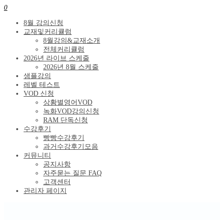
0
8월 강의신청
교재및커리큘럼
8월강의&교재소개
전체커리큘럼
2026년 라이브 스케줄
2026년 8월 스케줄
샘플강의
레벨 테스트
VOD 신청
상황별영어VOD
녹화VOD강의신청
RAM 단독신청
수강후기
빵빵수강후기
과거수강후기모음
커뮤니티
공지사항
자주묻는 질문 FAQ
고객센터
관리자 페이지