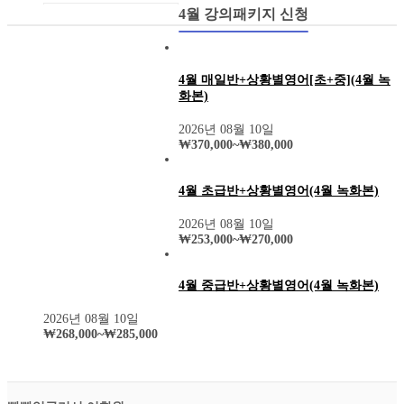
2026년 8월 스케줄
4월 강의패키지 신청
샘플강의
레벨 테스트
VOD 신청
상황별영어VOD
4월 매일반+상황별영어[초+중](4월 녹
녹화VOD강의신청
화본)
RAM 단독신청
2026년 08월 10일
수강후기
₩
370,000
~
₩
380,000
빵빵수강후기
과거수강후기모음
커뮤니티
4월 초급반+상황별영어(4월 녹화본)
공지사항
자주묻는 질문 FAQ
2026년 08월 10일
고객센터
₩
253,000
~
₩
270,000
관리자 페이지
4월 중급반+상황별영어(4월 녹화본)
2026년 08월 10일
₩
268,000
~
₩
285,000