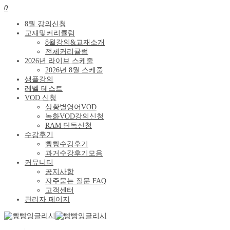
0
8월 강의신청
교재및커리큘럼
8월강의&교재소개
전체커리큘럼
2026년 라이브 스케줄
2026년 8월 스케줄
샘플강의
레벨 테스트
VOD 신청
상황별영어VOD
녹화VOD강의신청
RAM 단독신청
수강후기
빵빵수강후기
과거수강후기모음
커뮤니티
공지사항
자주묻는 질문 FAQ
고객센터
관리자 페이지