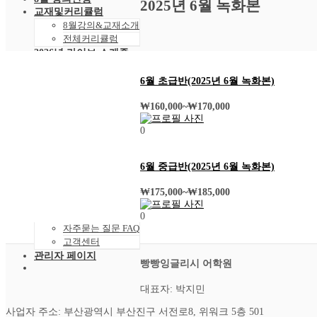
2025년 6월 녹화본
교재및커리큘럼
8월강의&교재소개
전체커리큘럼
2026년 라이브 스케줄
2026년 8월 스케줄
샘플강의
6월 초급반(2025년 6월 녹화본)
레벨 테스트
VOD 신청
₩
160,000
~
₩
170,000
상황별영어VOD
0
녹화VOD강의신청
RAM 단독신청
수강후기
6월 중급반(2025년 6월 녹화본)
빵빵수강후기
과거수강후기모음
₩
175,000
~
₩
185,000
커뮤니티
공지사항
0
자주묻는 질문 FAQ
고객센터
관리자 페이지
빵빵잉글리시 어학원
대표자: 박지민
사업자 주소: 부산광역시 부산진구 서전로8, 위워크 5층 501