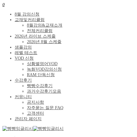
0
8월 강의신청
교재및커리큘럼
8월강의&교재소개
전체커리큘럼
2026년 라이브 스케줄
2026년 8월 스케줄
샘플강의
레벨 테스트
VOD 신청
상황별영어VOD
녹화VOD강의신청
RAM 단독신청
수강후기
빵빵수강후기
과거수강후기모음
커뮤니티
공지사항
자주묻는 질문 FAQ
고객센터
관리자 페이지