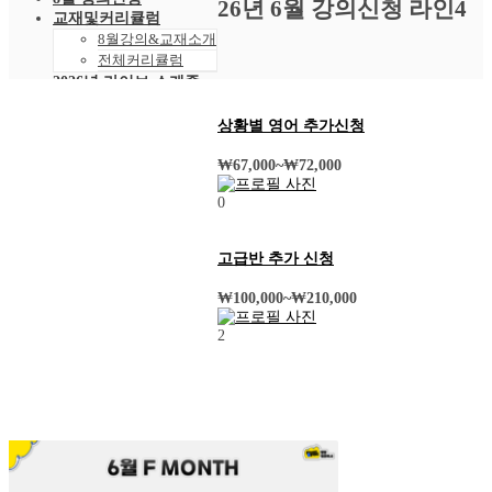
26년 6월 강의신청 라인4
교재및커리큘럼
8월강의&교재소개
전체커리큘럼
2026년 라이브 스케줄
2026년 8월 스케줄
샘플강의
상황별 영어 추가신청
레벨 테스트
VOD 신청
₩
67,000
~
₩
72,000
상황별영어VOD
0
녹화VOD강의신청
RAM 단독신청
수강후기
고급반 추가 신청
빵빵수강후기
과거수강후기모음
₩
100,000
~
₩
210,000
커뮤니티
공지사항
2
자주묻는 질문 FAQ
고객센터
관리자 페이지