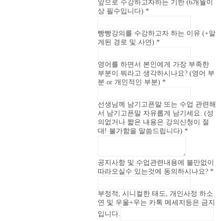
시
앞으로 수강하고자하는 기한 (6개월이
상 필수입니다)
*
빵빵강의를 수강하고자 하는 이유 (+알
게된 경로 및 사연)
*
영어를 하면서 본인에게 가장 부족한
부분이 뭐라고 생각하시나요? (영어 부
분 or 개인적인 부분)
*
선생님께 남기고픈말 또는 수업 관련해
서 남기고픈말 자유롭게 남기세요. (성
의없거나 짧은 내용은 강의신청이 절
대! 불가함을 말씀드립니다)
*
공지사항 및 수업관련내용에 불만없이
따라오실수 있는것에 동의하시나요?
*
부정적, 시니컬한 태도, 개인사정 하소
연 및 우울+우는 카톡 메세지등은 금지
입니다.