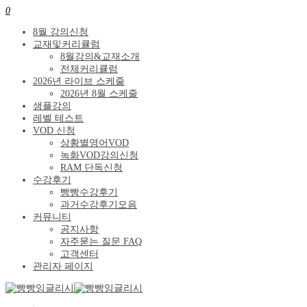
0
8월 강의신청
교재및커리큘럼
8월강의&교재소개
전체커리큘럼
2026년 라이브 스케줄
2026년 8월 스케줄
샘플강의
레벨 테스트
VOD 신청
상황별영어VOD
녹화VOD강의신청
RAM 단독신청
수강후기
빵빵수강후기
과거수강후기모음
커뮤니티
공지사항
자주묻는 질문 FAQ
고객센터
관리자 페이지