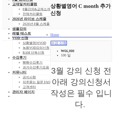
교재및커리큘럼
상황별영어 C month 추가
8월강의&교재소개
신청
전체커리큘럼
2026년 라이브 스케줄
2026년 8월 스케줄
샘플강의
레벨 테스트
Home
VOD 신청
상황별영어VOD
수강 신청
녹화VOD강의신청
₩
66,000
RAM 단독신청
100 일
수강후기
빵빵수강후기
과거수강후기모음
3월 강의 신청 전
커뮤니티
공지사항
아래 강의신청서
자주묻는 질문 FAQ
고객센터
작성은 필수 입니
관리자 페이지
다.