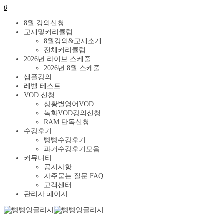
0
8월 강의신청
교재및커리큘럼
8월강의&교재소개
전체커리큘럼
2026년 라이브 스케줄
2026년 8월 스케줄
샘플강의
레벨 테스트
VOD 신청
상황별영어VOD
녹화VOD강의신청
RAM 단독신청
수강후기
빵빵수강후기
과거수강후기모음
커뮤니티
공지사항
자주묻는 질문 FAQ
고객센터
관리자 페이지