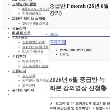
교재및커리큘럼
중급반 F month (26년 6월
8월강의&교재소개
강의)
전체커리큘럼
2026년 라이브 스케줄
2026년 8월 스케줄
샘플강의
레벨 테스트
Home
VOD 신청
상황별영어VOD
수강 신청
녹화VOD강의신청
₩
202,000
~
₩
212,000
RAM 단독신청
100 일
수강후기
빵빵수강후기
과거수강후기모음
커뮤니티
공지사항
2026년 6월 중급반 녹
자주묻는 질문 FAQ
고객센터
화본 강의영상 신청📚
관리자 페이지
📌
“로그인 필수” 회원가입후 로그인을 하
셔야 수강신청 및 정보확인이 가능합니다!