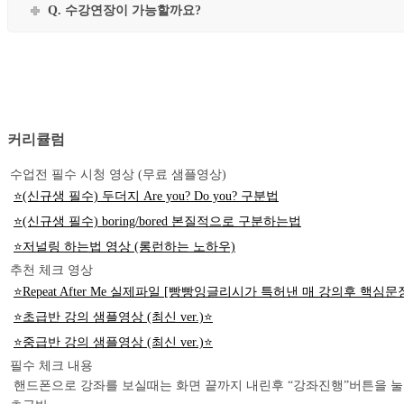
Q. 수강연장이 가능할까요?
커리큘럼
수업전 필수 시청 영상 (무료 샘플영상)
⭐(신규생 필수) 두더지 Are you? Do you? 구분법
⭐(신규생 필수) boring/bored 본질적으로 구분하는법
⭐저널링 하는법 영상 (롱런하는 노하우)
추천 체크 영상
⭐Repeat After Me 실제파일 [빵빵잉글리시가 특허낸 매 강의후 핵심
⭐초급반 강의 샘플영상 (최신 ver.)⭐
⭐중급반 강의 샘플영상 (최신 ver.)⭐
필수 체크 내용
핸드폰으로 강좌를 보실때는 화면 끝까지 내린후 “강좌진행”버튼을 눌