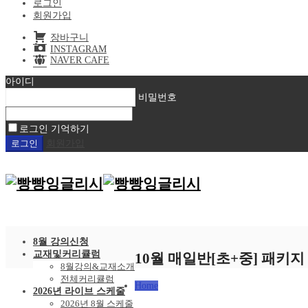
로그인
회원가입
장바구니
INSTAGRAM
NAVER CAFE
아이디
비밀번호
로그인 기억하기
회원가입
8월 강의신청
교재및커리큘럼
10월 매일반[초+중] 패키지
8월강의&교재소개
전체커리큘럼
Home
2026년 라이브 스케줄
2026년 8월 스케줄