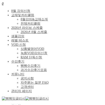
0
8월 강의신청
교재및커리큘럼
8월강의&교재소개
전체커리큘럼
2026년 라이브 스케줄
2026년 8월 스케줄
샘플강의
레벨 테스트
VOD 신청
상황별영어VOD
녹화VOD강의신청
RAM 단독신청
수강후기
빵빵수강후기
과거수강후기모음
커뮤니티
공지사항
자주묻는 질문 FAQ
고객센터
관리자 페이지