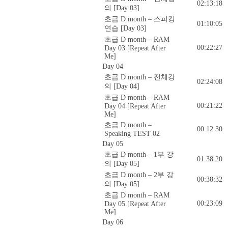
02:13:18
의 [Day 03]
초급 D month – 스피킹
01:10:05
연습 [Day 03]
초급 D month – RAM
00:22:27
Day 03 [Repeat After
Me]
Day 04
초급 D month – 전체강
02:24:08
의 [Day 04]
초급 D month – RAM
00:21:22
Day 04 [Repeat After
Me]
초급 D month –
00:12:30
Speaking TEST 02
Day 05
초급 D month – 1부 강
01:38:20
의 [Day 05]
초급 D month – 2부 강
00:38:32
의 [Day 05]
초급 D month – RAM
00:23:09
Day 05 [Repeat After
Me]
Day 06