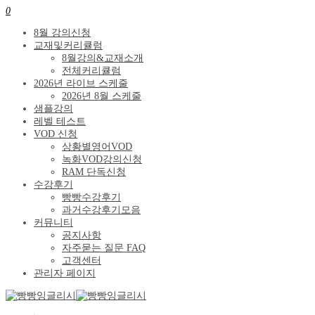
0
8월 강의신청
교재및커리큘럼
8월강의&교재소개
전체커리큘럼
2026년 라이브 스케줄
2026년 8월 스케줄
샘플강의
레벨 테스트
VOD 신청
상황별영어VOD
녹화VOD강의신청
RAM 단독신청
수강후기
빵빵수강후기
과거수강후기모음
커뮤니티
공지사항
자주묻는 질문 FAQ
고객센터
관리자 페이지