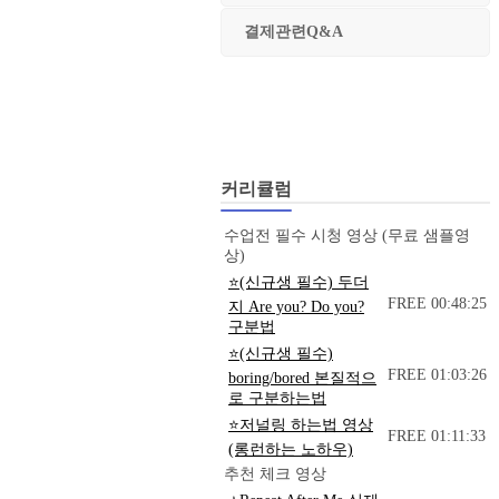
결제관련Q&A
커리큘럼
수업전 필수 시청 영상 (무료 샘플영
상)
⭐(신규생 필수) 두더
FREE
00:48:25
지 Are you? Do you?
구분법
⭐(신규생 필수)
FREE
01:03:26
boring/bored 본질적으
로 구분하는법
⭐저널링 하는법 영상
FREE
01:11:33
(롱런하는 노하우)
추천 체크 영상