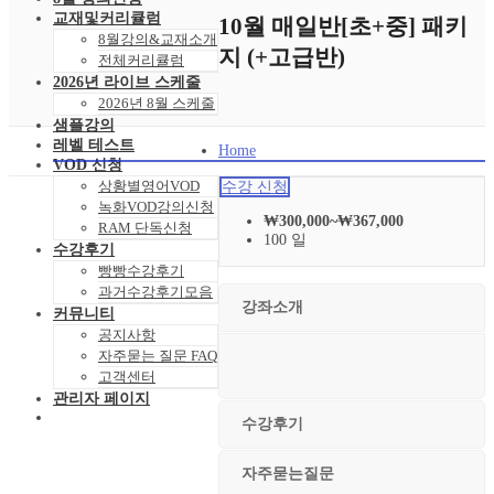
교재및커리큘럼
10월 매일반[초+중] 패키
8월강의&교재소개
지 (+고급반)
전체커리큘럼
2026년 라이브 스케줄
2026년 8월 스케줄
샘플강의
레벨 테스트
Home
VOD 신청
상황별영어VOD
수강 신청
녹화VOD강의신청
₩
300,000
~
₩
367,000
RAM 단독신청
100 일
수강후기
빵빵수강후기
과거수강후기모음
강좌소개
커뮤니티
공지사항
자주묻는 질문 FAQ
고객센터
관리자 페이지
수강후기
자주묻는질문