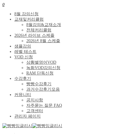
0
8월 강의신청
교재및커리큘럼
8월강의&교재소개
전체커리큘럼
2026년 라이브 스케줄
2026년 8월 스케줄
샘플강의
레벨 테스트
VOD 신청
상황별영어VOD
녹화VOD강의신청
RAM 단독신청
수강후기
빵빵수강후기
과거수강후기모음
커뮤니티
공지사항
자주묻는 질문 FAQ
고객센터
관리자 페이지