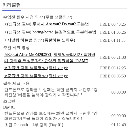
커리큘럼
수업전 필수 시청 영상 (무료 샘플영상)
⭐(신규생 필수) 두더지 Are you? Do you? 구분법
FREE
00:48:25
⭐(신규생 필수) boring/bored 본질적으로 구분하는법
FREE
01:03:26
⭐저널링 하는법 영상 (롱런하는 노하우)
FREE
01:11:33
추천 체크 영상
⭐Repeat After Me 실제파일 [빵빵잉글리시가 특허낸
FREE
00:21:38
매 강의후 핵심문장만 요약된 음원파일 “RAM”]
⭐초급반 강의 샘플영상 (최신 ver.)⭐
FREE
00:12:25
⭐중급반 강의 샘플영상 (최신 ver.)⭐
FREE
00:05:59
필수 체크 내용
핸드폰으로 강좌를 보실때는 화면 끝까지 내린후 “강
00:00:00
좌진행”버튼을 눌러야 강의가 시작됩니다!!!
초급반
Day 01
핸드폰으로 강좌를 보실때는 화면 끝까지 내린후 “강
00:00:00
좌진행”버튼을 눌러야 강의가 시작됩니다!!!
초급 D month – 1부 강의 [Day 01]
01:12:49