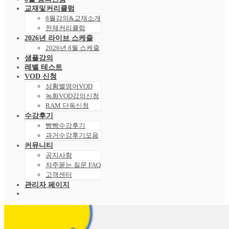
교재및커리큘럼
8월강의&교재소개
전체커리큘럼
2026년 라이브 스케줄
2026년 8월 스케줄
샘플강의
레벨 테스트
VOD 신청
상황별영어VOD
녹화VOD강의신청
RAM 단독신청
수강후기
빵빵수강후기
과거수강후기모음
커뮤니티
공지사항
자주묻는 질문 FAQ
고객센터
관리자 페이지