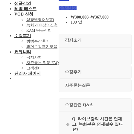
샘플강의
수강 신청
레벨 테스트
VOD 신청
₩
300,000
~
₩
367,000
상황별영어VOD
100 일
녹화VOD강의신청
RAM 단독신청
수강후기
강좌소개
빵빵수강후기
과거수강후기모음
커뮤니티
공지사항
자주묻는 질문 FAQ
고객센터
수강후기
관리자 페이지
자주묻는질문
수강관련 Q&A
Q. 라이브강의 시간은 언제
고, 녹화본은 언제볼수 있나
요?