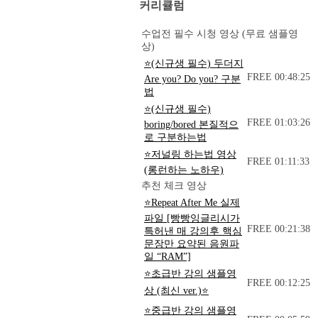
커리큘럼
수업전 필수 시청 영상 (무료 샘플영
상)
⭐(신규생 필수) 두더지
FREE
00:48:25
Are you? Do you? 구분
법
⭐(신규생 필수)
FREE
01:03:26
boring/bored 본질적으
로 구분하는법
⭐저널링 하는법 영상
FREE
01:11:33
(롱런하는 노하우)
추천 체크 영상
⭐Repeat After Me 실제
파일 [빵빵잉글리시가
FREE
00:21:38
특허낸 매 강의후 핵심
문장만 요약된 음원파
일 “RAM”]
⭐초급반 강의 샘플영
FREE
00:12:25
상 (최신 ver.)⭐
⭐중급반 강의 샘플영