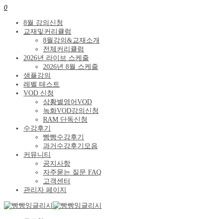
0
8월 강의신청
교재및커리큘럼
8월강의&교재소개
전체커리큘럼
2026년 라이브 스케줄
2026년 8월 스케줄
샘플강의
레벨 테스트
VOD 신청
상황별영어VOD
녹화VOD강의신청
RAM 단독신청
수강후기
빵빵수강후기
과거수강후기모음
커뮤니티
공지사항
자주묻는 질문 FAQ
고객센터
관리자 페이지