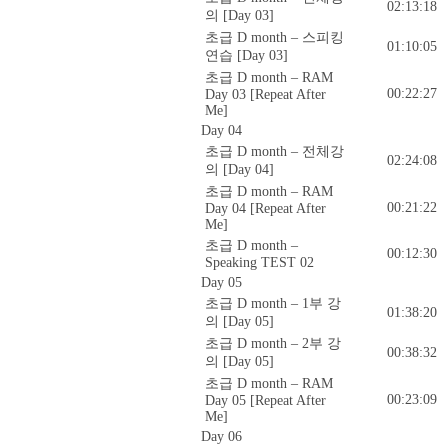
02:13:18
의 [Day 03]
초급 D month – 스피킹
01:10:05
연습 [Day 03]
초급 D month – RAM
00:22:27
Day 03 [Repeat After
Me]
Day 04
초급 D month – 전체강
02:24:08
의 [Day 04]
초급 D month – RAM
00:21:22
Day 04 [Repeat After
Me]
초급 D month –
00:12:30
Speaking TEST 02
Day 05
초급 D month – 1부 강
01:38:20
의 [Day 05]
초급 D month – 2부 강
00:38:32
의 [Day 05]
초급 D month – RAM
00:23:09
Day 05 [Repeat After
Me]
Day 06