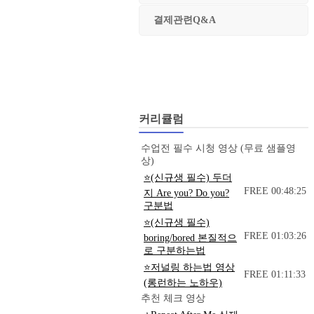
결제관련Q&A
커리큘럼
수업전 필수 시청 영상 (무료 샘플영
상)
⭐(신규생 필수) 두더
FREE
00:48:25
지 Are you? Do you?
구분법
⭐(신규생 필수)
FREE
01:03:26
boring/bored 본질적으
로 구분하는법
⭐저널링 하는법 영상
FREE
01:11:33
(롱런하는 노하우)
추천 체크 영상