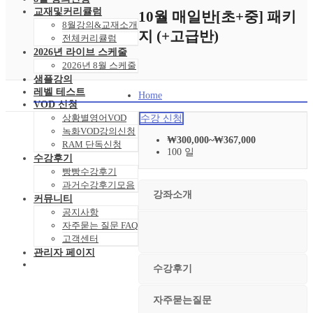
교재및커리큘럼
10월 매일반[초+중] 패키
8월강의&교재소개
지 (+고급반)
전체커리큘럼
2026년 라이브 스케줄
2026년 8월 스케줄
샘플강의
레벨 테스트
Home
VOD 신청
상황별영어VOD
수강 신청
녹화VOD강의신청
₩
300,000
~
₩
367,000
RAM 단독신청
100 일
수강후기
빵빵수강후기
과거수강후기모음
강좌소개
커뮤니티
공지사항
자주묻는 질문 FAQ
고객센터
관리자 페이지
수강후기
자주묻는질문