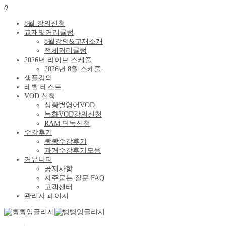
0
8월 강의신청
교재및커리큘럼
8월강의&교재소개
전체커리큘럼
2026년 라이브 스케줄
2026년 8월 스케줄
샘플강의
레벨 테스트
VOD 신청
상황별영어VOD
녹화VOD강의신청
RAM 단독신청
수강후기
빵빵수강후기
과거수강후기모음
커뮤니티
공지사항
자주묻는 질문 FAQ
고객센터
관리자 페이지