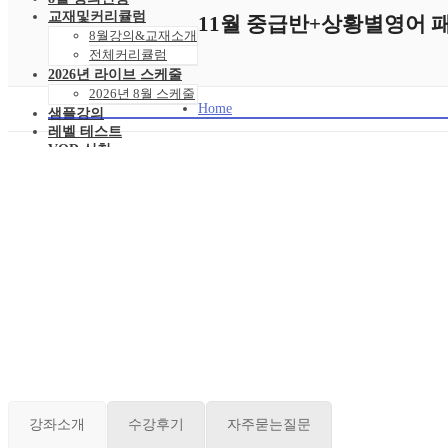
교재및커리큘럼
11월 중급반+상황별영어 
8월강의&교재소개
전체커리큘럼
2026년 라이브 스케줄
2026년 8월 스케줄
Home
샘플강의
레벨 테스트
VOD 신청
상황별영어VOD
녹화VOD강의신청
RAM 단독신청
수강후기
빵빵수강후기
과거수강후기모음
커뮤니티
공지사항
자주묻는 질문 FAQ
고객센터
관리자 페이지
강좌소개
수강후기
자주묻는질문