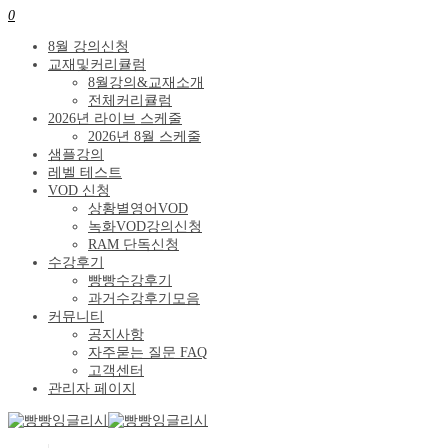
0
8월 강의신청
교재및커리큘럼
8월강의&교재소개
전체커리큘럼
2026년 라이브 스케줄
2026년 8월 스케줄
샘플강의
레벨 테스트
VOD 신청
상황별영어VOD
녹화VOD강의신청
RAM 단독신청
수강후기
빵빵수강후기
과거수강후기모음
커뮤니티
공지사항
자주묻는 질문 FAQ
고객센터
관리자 페이지