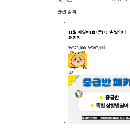
00:22:45
법 파트
관련 강좌
11월 매일반[초+중]+상황별영어
패키지
₩
370,000
~
₩
397,000
0