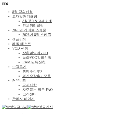
0
8월 강의신청
교재및커리큘럼
8월강의&교재소개
전체커리큘럼
2026년 라이브 스케줄
2026년 8월 스케줄
샘플강의
레벨 테스트
VOD 신청
상황별영어VOD
녹화VOD강의신청
RAM 단독신청
수강후기
빵빵수강후기
과거수강후기모음
커뮤니티
공지사항
자주묻는 질문 FAQ
고객센터
관리자 페이지