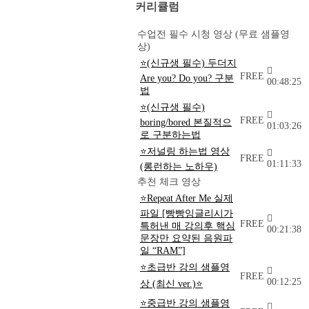
커리큘럼
수업전 필수 시청 영상 (무료 샘플영
상)
⭐(신규생 필수) 두더지
FREE
Are you? Do you? 구분
00:48:25
법
⭐(신규생 필수)
FREE
boring/bored 본질적으
01:03:26
로 구분하는법
⭐저널링 하는법 영상
FREE
01:11:33
(롱런하는 노하우)
추천 체크 영상
⭐Repeat After Me 실제
파일 [빵빵잉글리시가
FREE
특허낸 매 강의후 핵심
00:21:38
문장만 요약된 음원파
일 “RAM”]
⭐초급반 강의 샘플영
FREE
00:12:25
상 (최신 ver.)⭐
⭐중급반 강의 샘플영