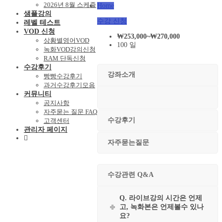
2026년 8월 스케줄
Home
샘플강의
수강 신청
레벨 테스트
VOD 신청
₩
253,000
~
₩
270,000
상황별영어VOD
100 일
녹화VOD강의신청
RAM 단독신청
수강후기
강좌소개
빵빵수강후기
과거수강후기모음
커뮤니티
공지사항
자주묻는 질문 FAQ
수강후기
고객센터
관리자 페이지
자주묻는질문
수강관련 Q&A
Q. 라이브강의 시간은 언제
고, 녹화본은 언제볼수 있나
요?