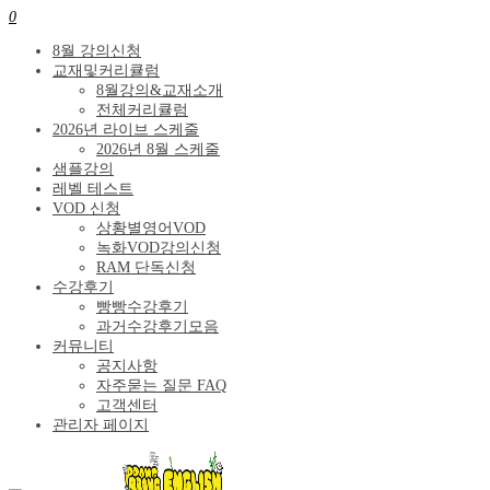
0
8월 강의신청
교재및커리큘럼
8월강의&교재소개
전체커리큘럼
2026년 라이브 스케줄
2026년 8월 스케줄
샘플강의
레벨 테스트
VOD 신청
상황별영어VOD
녹화VOD강의신청
RAM 단독신청
수강후기
빵빵수강후기
과거수강후기모음
커뮤니티
공지사항
자주묻는 질문 FAQ
고객센터
관리자 페이지