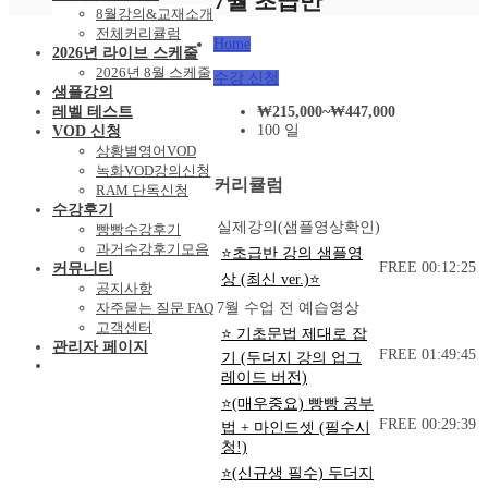
7월 초급반
8월강의&교재소개
전체커리큘럼
Home
2026년 라이브 스케줄
2026년 8월 스케줄
수강 신청
샘플강의
₩
215,000
~
₩
447,000
레벨 테스트
100 일
VOD 신청
상황별영어VOD
녹화VOD강의신청
커리큘럼
RAM 단독신청
수강후기
실제강의(샘플영상확인)
빵빵수강후기
과거수강후기모음
⭐초급반 강의 샘플영
FREE
00:12:25
커뮤니티
상 (최신 ver.)⭐
공지사항
자주묻는 질문 FAQ
7월 수업 전 예습영상
고객센터
⭐ 기초문법 제대로 잡
관리자 페이지
FREE
01:49:45
기 (두더지 강의 업그
레이드 버전)
⭐(매우중요) 빵빵 공부
FREE
00:29:39
법 + 마인드셋 (필수시
청!)
⭐(신규생 필수) 두더지