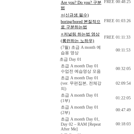
FREE
00:48:25
Are you? Do you? 구분
법
⭐(신규생 필수)
FREE
01:03:26
boring/bored 본질적으
로 구분하는법
⭐저널링 하는법 영상
FREE
01:11:33
(롱런하는 노하우)
(7월) 초급 A month 예
00:11:53
습용 영상
초급 Day 01
초급 A month Day 01
00:32:05
수업전 예습영상 모음
초급 A month Day 01
(ver. 무편집본, 전체강
02:09:54
의)
초급 A month Day 01
01:22:05
(1부)
초급 A month Day 01
00:47:49
(2부)
초급 A month Day 01,
00:18:03
Day 02 – RAM [Repeat
After Me]