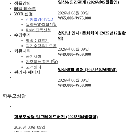
일상&인간관계 (2026년05월촬영)
샘플강의
레벨 테스트
2026년 08월 09일
VOD 신청
₩
65,000
~
₩
75,000
상황별영어VOD
녹화VOD강의신청
RAM 단독신청
첫만남 인사+문화차이 (2025년12월촬
수강후기
영)
빵빵수강후기
과거수강후기모음
2026년 08월 09일
커뮤니티
₩
49,000
~
₩
59,000
공지사항
자주묻는 질문 FAQ
고객센터
일상생활 영어 (2025년02월촬영)
관리자 페이지
2026년 08월 09일
₩
49,000
~
₩
59,000
학부모상담
학부모상담 업그레이드버전 (2026년04월촬영)
2026년 08월 09일