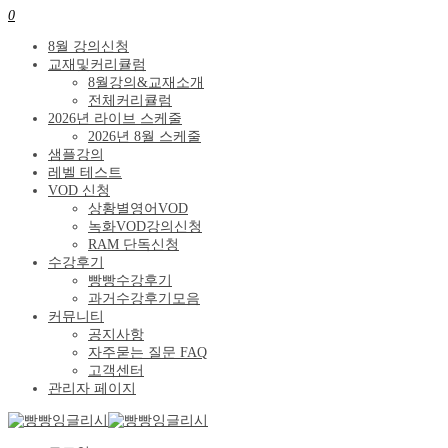
0
8월 강의신청
교재및커리큘럼
8월강의&교재소개
전체커리큘럼
2026년 라이브 스케줄
2026년 8월 스케줄
샘플강의
레벨 테스트
VOD 신청
상황별영어VOD
녹화VOD강의신청
RAM 단독신청
수강후기
빵빵수강후기
과거수강후기모음
커뮤니티
공지사항
자주묻는 질문 FAQ
고객센터
관리자 페이지