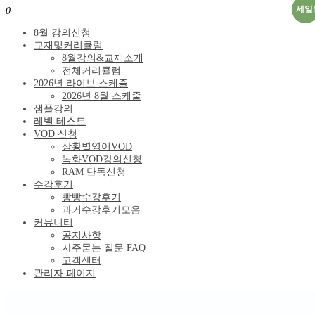
세일
0
8월 강의신청
교재및커리큘럼
8월강의&교재소개
전체커리큘럼
2026년 라이브 스케줄
2026년 8월 스케줄
샘플강의
레벨 테스트
VOD 신청
상황별영어VOD
녹화VOD강의신청
RAM 단독신청
수강후기
빵빵수강후기
과거수강후기모음
커뮤니티
공지사항
자주묻는 질문 FAQ
고객센터
관리자 페이지