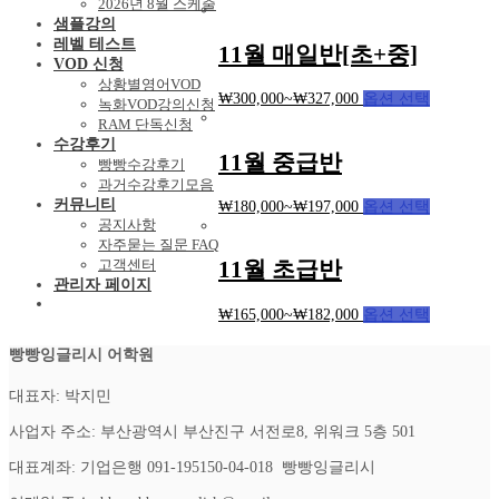
2026년 8월 스케줄
샘플강의
레벨 테스트
11월 매일반[초+중]
VOD 신청
상황별영어VOD
₩
300,000
~
₩
327,000
옵션 선택
녹화VOD강의신청
RAM 단독신청
수강후기
11월 중급반
빵빵수강후기
과거수강후기모음
커뮤니티
₩
180,000
~
₩
197,000
옵션 선택
공지사항
자주묻는 질문 FAQ
고객센터
11월 초급반
관리자 페이지
₩
165,000
~
₩
182,000
옵션 선택
빵빵잉글리시 어학원
대표자: 박지민
사업자 주소: 부산광역시 부산진구 서전로8, 위워크 5층 501
대표계좌: 기업은행 091-195150-04-018 빵빵잉글리시