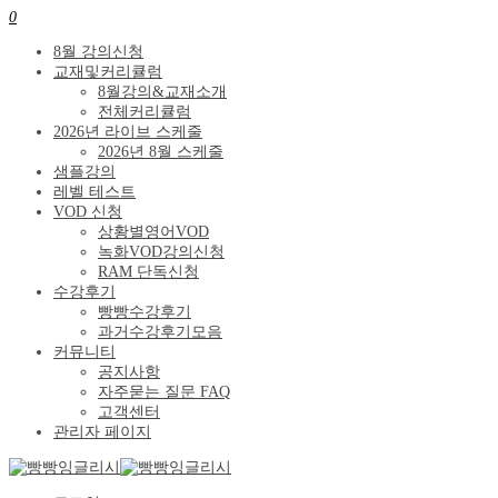
0
8월 강의신청
교재및커리큘럼
8월강의&교재소개
전체커리큘럼
2026년 라이브 스케줄
2026년 8월 스케줄
샘플강의
레벨 테스트
VOD 신청
상황별영어VOD
녹화VOD강의신청
RAM 단독신청
수강후기
빵빵수강후기
과거수강후기모음
커뮤니티
공지사항
자주묻는 질문 FAQ
고객센터
관리자 페이지