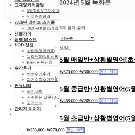
2024년 5월 녹화본
교재및커리큘럼
8월강의&교재소개
전체커리큘럼
2026년 라이브 스케줄
6개 결과 출력
2026년 8월 스케줄
샘플강의
레벨 테스트
VOD 신청
세일!
상황별영어VOD
녹화VOD강의신청
5월 매일반+상황별영어[초+
RAM 단독신청
수강후기
₩
370,000
~
₩
380,000
옵션 선택
빵빵수강후기
과거수강후기모음
커뮤니티
5월 중급반+상황별영어(5월
공지사항
자주묻는 질문 FAQ
₩
268,000
~
₩
285,000
옵션 선택
고객센터
관리자 페이지
5월 초급반+상황별영어(5월
₩
253,000
~
₩
270,000
옵션 선택