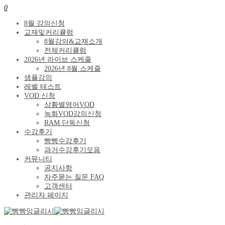
0
8월 강의신청
교재및커리큘럼
8월강의&교재소개
전체커리큘럼
2026년 라이브 스케줄
2026년 8월 스케줄
샘플강의
레벨 테스트
VOD 신청
상황별영어VOD
녹화VOD강의신청
RAM 단독신청
수강후기
빵빵수강후기
과거수강후기모음
커뮤니티
공지사항
자주묻는 질문 FAQ
고객센터
관리자 페이지