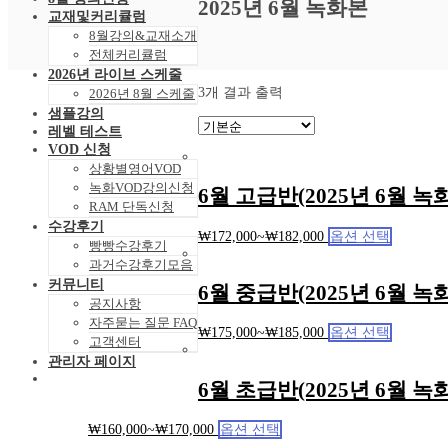
2025년 6월 녹화본
교재및커리큘럼
8월강의&교재소개
전체커리큘럼
2026년 라이브 스케줄
3개 결과 출력
2026년 8월 스케줄
샘플강의
레벨 테스트
VOD 신청
상황별영어VOD
녹화VOD강의신청
6월 고급반(2025년 6월 녹
RAM 단독신청
수강후기
₩
172,000
~
₩
182,000
옵션 선택
빵빵수강후기
과거수강후기모음
커뮤니티
6월 중급반(2025년 6월 녹
공지사항
자주묻는 질문 FAQ
₩
175,000
~
₩
185,000
옵션 선택
고객센터
관리자 페이지
6월 초급반(2025년 6월 녹
₩
160,000
~
₩
170,000
옵션 선택