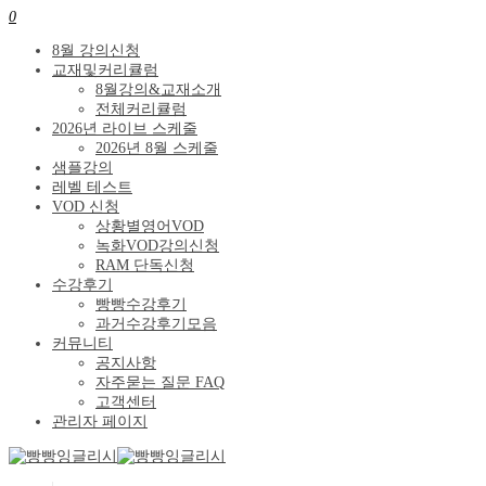
0
8월 강의신청
교재및커리큘럼
8월강의&교재소개
전체커리큘럼
2026년 라이브 스케줄
2026년 8월 스케줄
샘플강의
레벨 테스트
VOD 신청
상황별영어VOD
녹화VOD강의신청
RAM 단독신청
수강후기
빵빵수강후기
과거수강후기모음
커뮤니티
공지사항
자주묻는 질문 FAQ
고객센터
관리자 페이지