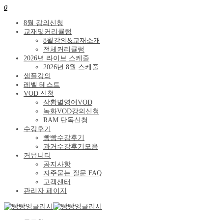
0
8월 강의신청
교재및커리큘럼
8월강의&교재소개
전체커리큘럼
2026년 라이브 스케줄
2026년 8월 스케줄
샘플강의
레벨 테스트
VOD 신청
상황별영어VOD
녹화VOD강의신청
RAM 단독신청
수강후기
빵빵수강후기
과거수강후기모음
커뮤니티
공지사항
자주묻는 질문 FAQ
고객센터
관리자 페이지