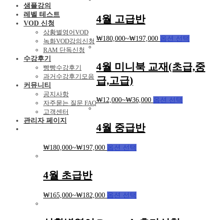
샘플강의
레벨 테스트
4월 고급반
VOD 신청
상황별영어VOD
₩
180,000
~
₩
197,000
옵션 선택
녹화VOD강의신청
RAM 단독신청
수강후기
4월 미니북 교재(초급,중
빵빵수강후기
과거수강후기모음
급,고급)
커뮤니티
공지사항
₩
12,000
~
₩
36,000
옵션 선택
자주묻는 질문 FAQ
고객센터
관리자 페이지
4월 중급반
₩
180,000
~
₩
197,000
옵션 선택
4월 초급반
₩
165,000
~
₩
182,000
옵션 선택