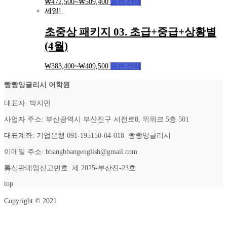
₩
472,500
~
₩
509,400
옵션 선택
세일!
초중상 패키지 03. 초급+중급+상황별
(4월)
₩
383,400
~
₩
409,500
옵션 선택
빵빵잉글리시 어학원
대표자: 박지민
사업자 주소: 부산광역시 부산진구 서전로8, 위워크 5층 501
대표계좌: 기업은행 091-195150-04-018 빵빵잉글리시
이메일 주소: bbangbbangenglish@gmail.com
통신판매업신고번호: 제 2025-부산진-23호
top
Copyright © 2021
Setup Menus in Admin Panel