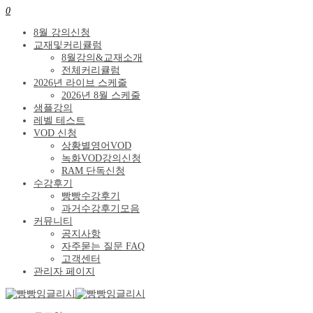
0
8월 강의신청
교재및커리큘럼
8월강의&교재소개
전체커리큘럼
2026년 라이브 스케줄
2026년 8월 스케줄
샘플강의
레벨 테스트
VOD 신청
상황별영어VOD
녹화VOD강의신청
RAM 단독신청
수강후기
빵빵수강후기
과거수강후기모음
커뮤니티
공지사항
자주묻는 질문 FAQ
고객센터
관리자 페이지