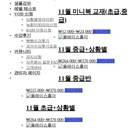
샘플강의
레벨 테스트
11월 미니북 교재(초급,중
VOD 신청
급)
상황별영어VOD
녹화VOD강의신청
RAM 단독신청
₩
12,000
~
₩
24,000
옵션 선택
수강후기
빵빵수강후기
과거수강후기모음
11월 중급+상황별
커뮤니티
공지사항
₩
264,000
~
₩
370,000
옵션 선택
자주묻는 질문 FAQ
고객센터
관리자 페이지
11월 중급반
₩
215,000
~
₩
370,000
옵션 선택
11월 초급+상황별
₩
264,000
~
₩
370,000
옵션 선택