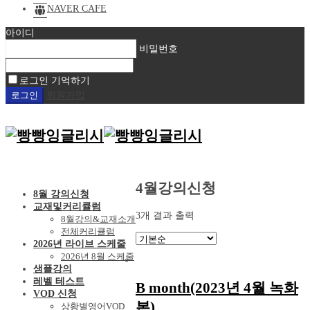
NAVER CAFE
아이디
비밀번호
로그인 기억하기
회원가입
4월강의신청
8월 강의신청
교재및커리큘럼
3개 결과 출력
8월강의&교재소개
전체커리큘럼
2026년 라이브 스케줄
2026년 8월 스케줄
샘플강의
레벨 테스트
B month(2023년 4월 녹화
VOD 신청
본)
상황별영어VOD