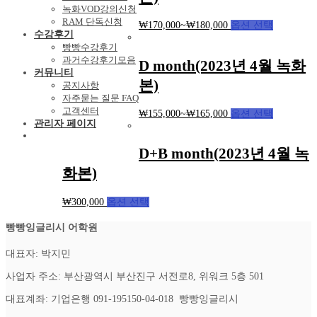
녹화VOD강의신청
RAM 단독신청
₩
170,000
~
₩
180,000
옵션 선택
수강후기
빵빵수강후기
과거수강후기모음
D month(2023년 4월 녹화
커뮤니티
본)
공지사항
자주묻는 질문 FAQ
고객센터
₩
155,000
~
₩
165,000
옵션 선택
관리자 페이지
D+B month(2023년 4월 녹
화본)
₩
300,000
옵션 선택
빵빵잉글리시 어학원
대표자: 박지민
사업자 주소: 부산광역시 부산진구 서전로8, 위워크 5층 501
대표계좌: 기업은행 091-195150-04-018 빵빵잉글리시