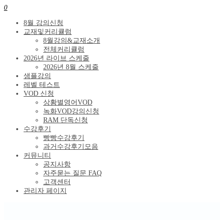
0
8월 강의신청
교재및커리큘럼
8월강의&교재소개
전체커리큘럼
2026년 라이브 스케줄
2026년 8월 스케줄
샘플강의
레벨 테스트
VOD 신청
상황별영어VOD
녹화VOD강의신청
RAM 단독신청
수강후기
빵빵수강후기
과거수강후기모음
커뮤니티
공지사항
자주묻는 질문 FAQ
고객센터
관리자 페이지